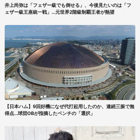
井上尚弥は「フェザー級でも倒せる」、今後見たいのは「フ
ェザー級王座統一戦」...元世界2階級制覇王者が熱望
【日本ハム】9回好機になぜ代打起用したのか、連続三振で無
得点...球団OBが指摘したベンチの「選択」