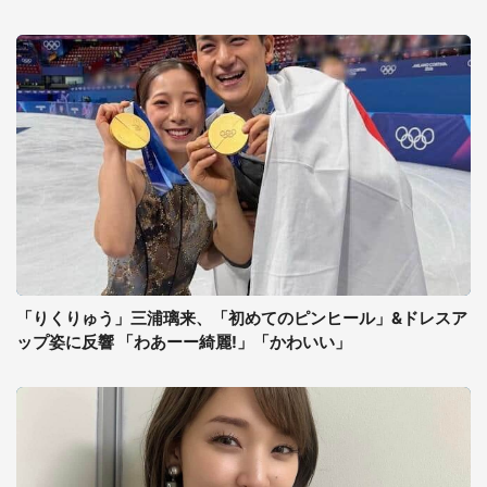
「りくりゅう」三浦璃来、「初めてのピンヒール」&ドレスア
ップ姿に反響 「わあーー綺麗!」「かわいい」