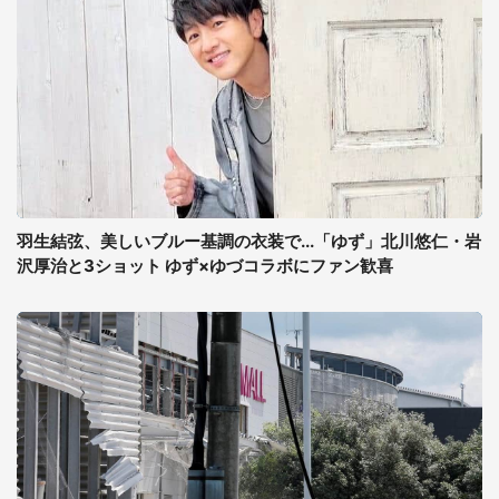
羽生結弦、美しいブルー基調の衣装で...「ゆず」北川悠仁・岩
沢厚治と3ショット ゆず×ゆづコラボにファン歓喜