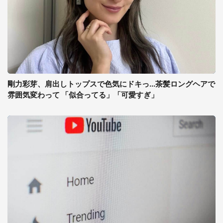
剛力彩芽、肩出しトップスで色気にドキっ...茶髪ロングヘアで
雰囲気変わって 「似合ってる」「可愛すぎ」