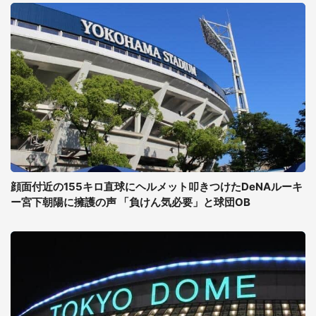
顔面付近の155キロ直球にヘルメット叩きつけたDeNAルーキ
ー宮下朝陽に擁護の声 「負けん気必要」と球団OB