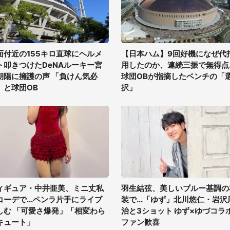
面付近の155キロ直球にヘルメ
【日本ハム】9回好機になぜ代
ト叩きつけたDeNAルーキー宮
用したのか、連続三振で無得点..
朝陽に擁護の声 「負けん気必
球団OBが指摘したベンチの「
」と球団OB
択」
ィギュア・中井亜美、ミニ丈私
羽生結弦、美しいブルー基調の
コーデで...ペンラ片手にライブ
装で...「ゆず」北川悠仁・岩沢
しむ 「可愛さ爆発」「相変わら
治と3ショット ゆず×ゆづコラ
キュート」
ファン歓喜