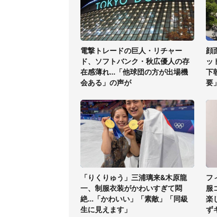
電撃トレードの巨人・リチャー
顔
ド、ソフトバンク・秋広優人の存
ッ
在感薄れ...「他球団の方が出場機
下
会ある」の声が
要
「りくりゅう」三浦璃来&木原龍
フ
一、制服衣装がかわいすぎて悶
服
絶...「かわいい」「素敵」「同級
楽
生に見えます」
ず