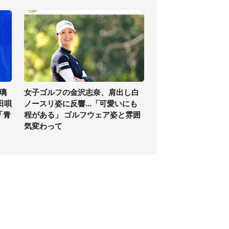
璃
女子ゴルフの金沢志奈、肩出し白
田唄
ノースリ姿に反響...「可愛いにも
「青
程がある」 ゴルフウェア姿と雰囲
気変わって