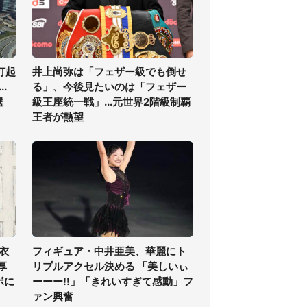
打起
井上尚弥は「フェザー級でも倒せ
.
る」、今後見たいのは「フェザー
選
級王座統一戦」...元世界2階級制覇
王者が熱望
衣
フィギュア・中井亜美、華麗にト
厚
リプルアクセル決める 「美しいぃ
ボに
ーーー!!」「きれいすぎて感動」フ
ァン興奮