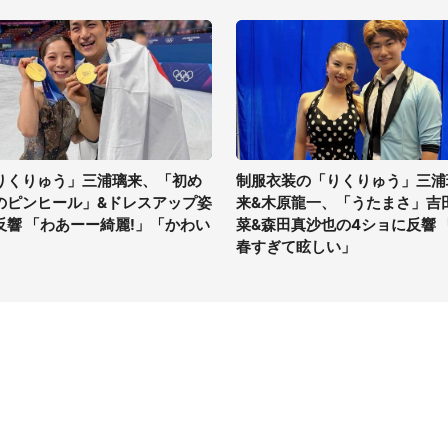
りくりゅう」三浦璃来、「初め
制服衣装の「りくりゅう」三浦
のピンヒール」&ドレスアップ姿
来&木原龍一、「うたまさ」吉
反響 「わあーー綺麗!」「かわい
菜&森田真沙也の4ショに反響 
」
春すぎて眩しい」
イト
サイトについて