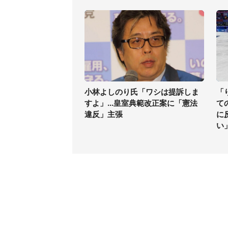
小林よしのり氏「ワシは提訴しま
「
すよ」...皇室典範改正案に「憲法
て
違反」主張
に
い
コンテンツ
関連サ