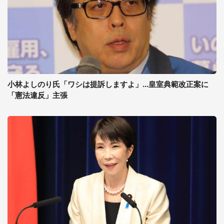
小林よしのり氏「ワシは提訴しますよ」...皇室典範改正案に
「憲法違反」主張