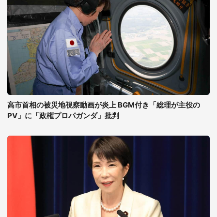
高市首相の被災地視察動画が炎上 BGM付き「総理が主役の
PV」に「政権プロパガンダ」批判