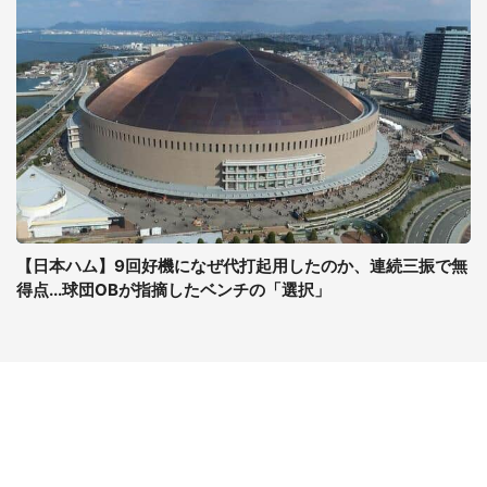
【日本ハム】9回好機になぜ代打起用したのか、連続三振で無
得点...球団OBが指摘したベンチの「選択」
コンテンツ
関連サイト
ライフ
J-CASTニュース