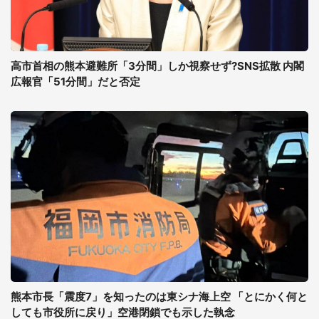
高市首相の熊本避難所「3分間」しか視察せず?SNS拡散 内閣
広報官「51分間」だと否定
熊本市長「震度7」を知ったのは東シナ海上空 「とにかく何と
しても市役所に戻り」空港閉鎖でも示した執念