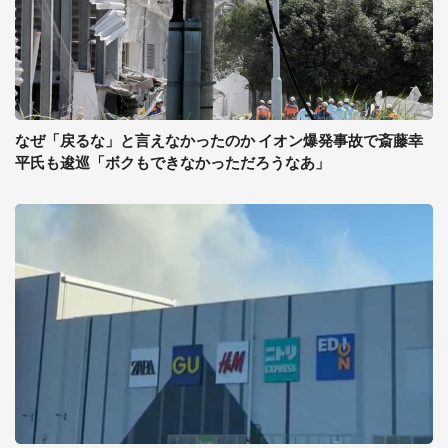
なぜ「戻るな」と言えなかったのか イオン爆発事故で斎藤幸
平氏も逡巡「ボクもできなかっただろうなあ」