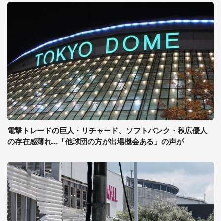
電撃トレードの巨人・リチャード、ソフトバンク・秋広優人
の存在感薄れ...「他球団の方が出場機会ある」の声が