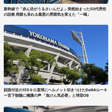
新幹線で「赤ん坊がうるさいんだよ」突然始まった50代男性
の説教 周囲も呆れる最悪の雰囲気を変えた「一喝」
顔面付近の155キロ直球にヘルメット叩きつけたDeNAルーキ
ー宮下朝陽に擁護の声 「負けん気必要」と球団OB