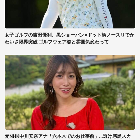
女子ゴルフの吉田優利、黒ショーパン×ドット柄ノースリでか
わいさ限界突破 ゴルフウェア姿と雰囲気変わって
元NHK中川安奈アナ「六本木でのお仕事前」...透け感黒スカ