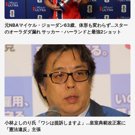
元NBAマイケル・ジョーダン63歳、体形も変わらず...スター
のオーラダダ漏れ サッカー・ハーランドと最強2ショット
小林よしのり氏「ワシは提訴しますよ」...皇室典範改正案に
「憲法違反」主張