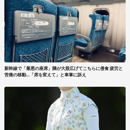
新幹線で「最悪の座席」隣が大股広げてこちらに侵食 疲労と
苦痛の移動...「席を変えて」と車掌に訴え