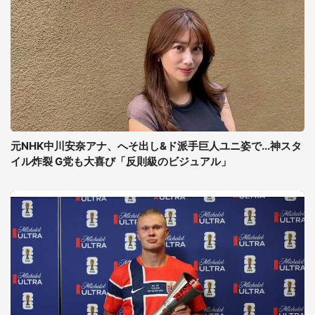
元NHK中川安奈アナ、へそ出し&ド派手巨人ユニ姿で...神スタ
イル炸裂 G党も大喜び「反則級のビジュアル」