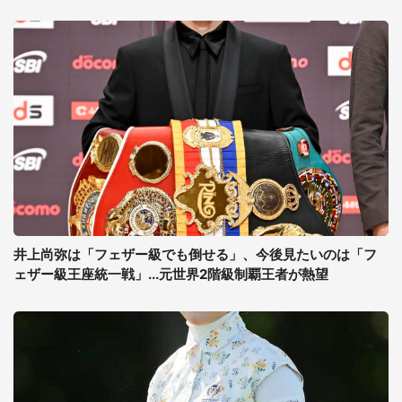
井上尚弥は「フェザー級でも倒せる」、今後見たいのは「フ
ェザー級王座統一戦」...元世界2階級制覇王者が熱望