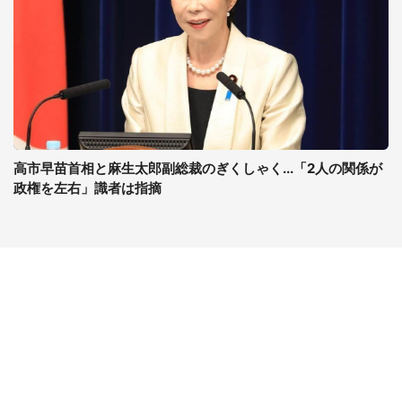
高市早苗首相と麻生太郎副総裁のぎくしゃく...「2人の関係が
政権を左右」識者は指摘
コンテンツ
関連サイト
ライフ
J-CASTニュース
グルメ
J-CASTトレンド
デジタル
J-CAST会社ウォッチ