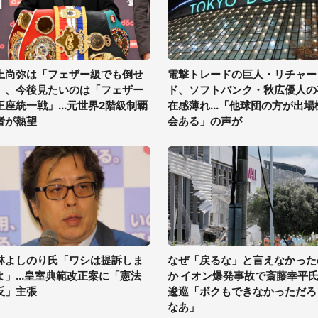
上尚弥は「フェザー級でも倒せ
電撃トレードの巨人・リチャー
」、今後見たいのは「フェザー
ド、ソフトバンク・秋広優人の
王座統一戦」...元世界2階級制覇
在感薄れ...「他球団の方が出場
者が熱望
会ある」の声が
林よしのり氏「ワシは提訴しま
なぜ「戻るな」と言えなかった
よ」...皇室典範改正案に「憲法
か イオン爆発事故で斎藤幸平
反」主張
逡巡「ボクもできなかっただろ
なあ」