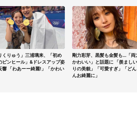
りくりゅう」三浦璃来、「初め
剛力彩芽、黒髪も金髪も...「両
のピンヒール」&ドレスアップ姿
かわいい」と話題に 「羨まし
反響 「わあーー綺麗!」「かわい
りの美貌」「可愛すぎ」「どん
」
んお綺麗に」
イト
サイトについて