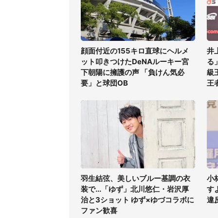
顔面付近の155キロ直球にヘルメ
井
ット叩きつけたDeNAルーキー宮
る
下朝陽に擁護の声 「負けん気必
級
要」と球団OB
王
羽生結弦、美しいブルー基調の衣
小
装で...「ゆず」北川悠仁・岩沢厚
す
治と3ショット ゆず×ゆづコラボに
違
ファン歓喜