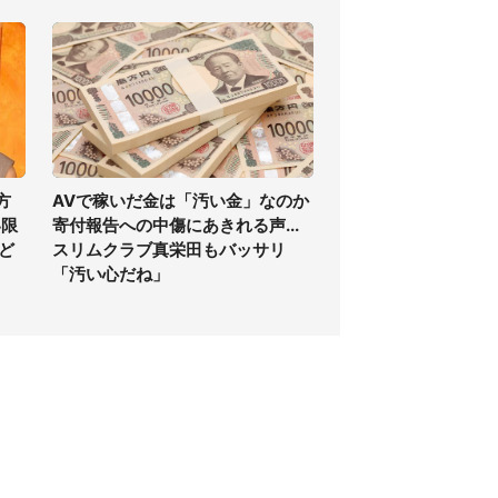
方
AVで稼いだ金は「汚い金」なのか
い限
寄付報告への中傷にあきれる声...
ど
スリムクラブ真栄田もバッサリ
「汚い心だね」