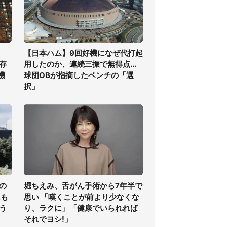
【日本ハム】9回好機になぜ代打起
存
用したのか、連続三振で無得点...
機
球団OBが指摘したベンチの「選
択」
の
堀ちえみ、舌がん手術から7年半で
氏も
思い 「嘆くことが前より少なくな
う
り、ラクに」「健康でいられれば
それでヨシ!」