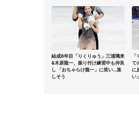
結成8年目「りくりゅう」三浦璃来
「
&木原龍一、振り付け練習中も仲良
て
し 「おちゃらけ龍一」に笑い...楽
に
しそう
い
コンテンツ
関連サ