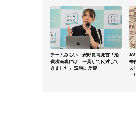
チームみらい・安野貴博党首「消
A
費税減税には、一貫して反対して
寄
きました」 説明に反響
ス
「
コンテンツ
関連サ