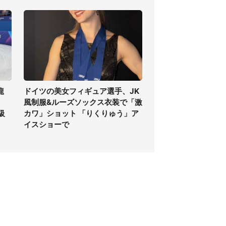
龍
ドイツの美女フィギュア選手、JK
風制服&ルーズソックス衣装で「激
級
カワ」ショット 「りくりゅう」ア
イスショーで