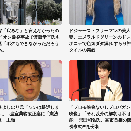
ぜ「戻るな」と言えなかったの
ドジャース・フリーマンの美人
 イオン爆発事故で斎藤幸平氏も
妻、エメラルドグリーンのドレ
巡「ボクもできなかっただろう
ポニテで色気ダダ漏れ すらり
あ」
タイルの美貌
林よしのり氏「ワシは提訴しま
「プロモ映像ないしプロパガン
よ」...皇室典範改正案に「憲法
映像」「それ以外の解釈は不可
反」主張
能」 想田和弘氏、高市首相の
視察動画を分析