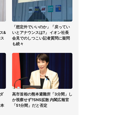
「想定外でいいのか」「戻ってい
ス&
いとアナウンスは?」 イオン社長
神ス
会見でのしつこい記者質問に疑問
も続々
ダ
高市首相の熊本避難所「3分間」し
か視察せず?SNS拡散 内閣広報官
熊本
「51分間」だと否定