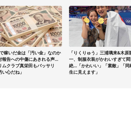
Vで稼いだ金は「汚い金」なのか
「りくりゅう」三浦璃来&木原
付報告への中傷にあきれる声...
一、制服衣装がかわいすぎて悶
リムクラブ真栄田もバッサリ
絶...「かわいい」「素敵」「同
汚い心だね」
生に見えます」
イト
サイトについて