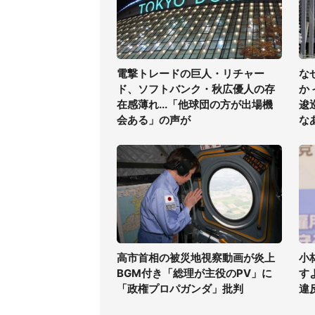
電撃トレードの巨人・リチャー
な
ド、ソフトバンク・秋広優人の存
か
在感薄れ...「他球団の方が出場機
逡
会ある」の声が
な
高市首相の被災地視察動画が炎上
小
BGM付き「総理が主役のPV」に
す
「政権プロパガンダ」批判
違