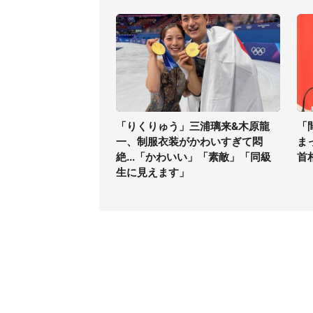
「りくりゅう」三浦璃来&木原龍
「
一、制服衣装がかわいすぎて悶
ま
絶...「かわいい」「素敵」「同級
首
生に見えます」
コンテンツ
関連サ