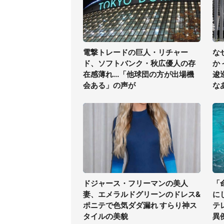
電撃トレードの巨人・リチャー
な
ド、ソフトバンク・秋広優人の存
か
在感薄れ...「他球団の方が出場機
逡
会ある」の声が
な
ドジャース・フリーマンの美人
「
妻、エメラルドグリーンのドレス&
に
ポニテで色気ダダ漏れ すらり神ス
テ
タイルの美貌
異