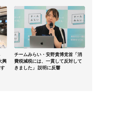
み
チームみらい・安野貴博党首「消
大興
費税減税には、一貫して反対して
売す
きました」 説明に反響