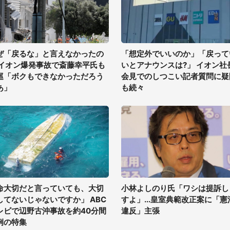
ぜ「戻るな」と言えなかったの
「想定外でいいのか」「戻って
 イオン爆発事故で斎藤幸平氏も
いとアナウンスは?」 イオン社
巡「ボクもできなかっただろう
会見でのしつこい記者質問に疑
あ」
も続々
命大切だと言っていても、大切
小林よしのり氏「ワシは提訴し
してないじゃないですか」 ABC
すよ」...皇室典範改正案に「憲
レビで辺野古沖事故を約40分間
違反」主張
例の特集