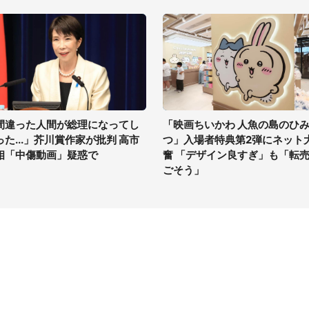
間違った人間が総理になってし
「映画ちいかわ 人魚の島のひ
った...」芥川賞作家が批判 高市
つ」入場者特典第2弾にネット
相「中傷動画」疑惑で
奮 「デザイン良すぎ」も「転
ごそう」
イト
サイトについて