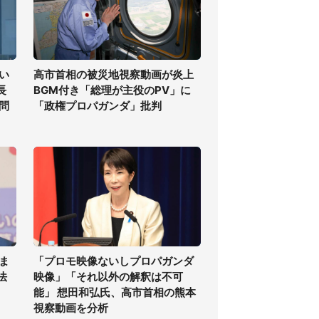
い
高市首相の被災地視察動画が炎上
長
BGM付き「総理が主役のPV」に
問
「政権プロパガンダ」批判
ま
「プロモ映像ないしプロパガンダ
法
映像」「それ以外の解釈は不可
能」 想田和弘氏、高市首相の熊本
視察動画を分析