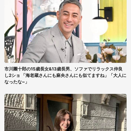
市川團十郎の15歳長女&13歳長男、ソファでリラックス仲良
し2ショ 「海老蔵さんにも麻央さんにも似てますね」「大人に
なったな~」