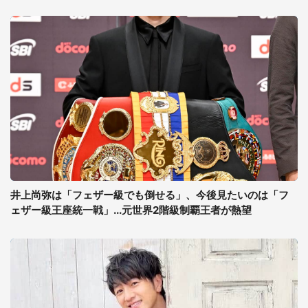
井上尚弥は「フェザー級でも倒せる」、今後見たいのは「フ
ェザー級王座統一戦」...元世界2階級制覇王者が熱望