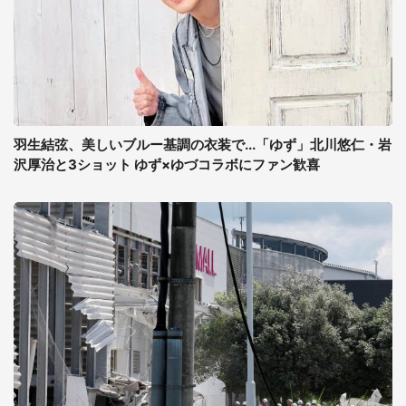
羽生結弦、美しいブルー基調の衣装で...「ゆず」北川悠仁・岩
沢厚治と3ショット ゆず×ゆづコラボにファン歓喜