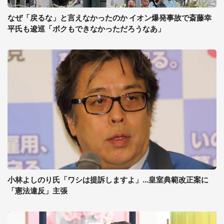
なぜ「戻るな」と言えなかったのか イオン爆発事故で斎藤幸
平氏も逡巡「ボクもできなかっただろうなあ」
小林よしのり氏「ワシは提訴しますよ」...皇室典範改正案に
「憲法違反」主張