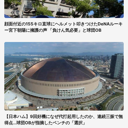
顔面付近の155キロ直球にヘルメット叩きつけたDeNAルーキ
ー宮下朝陽に擁護の声 「負けん気必要」と球団OB
【日本ハム】9回好機になぜ代打起用したのか、連続三振で無
得点...球団OBが指摘したベンチの「選択」