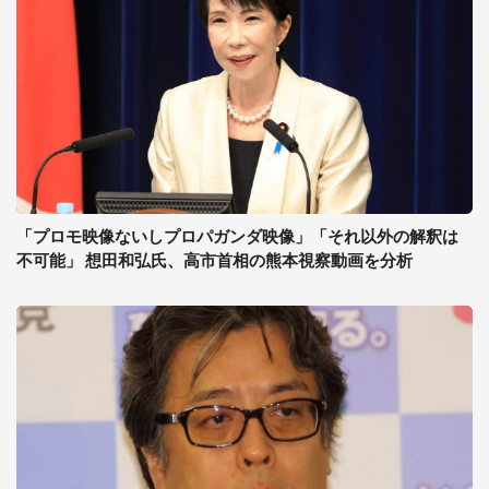
「プロモ映像ないしプロパガンダ映像」「それ以外の解釈は
不可能」 想田和弘氏、高市首相の熊本視察動画を分析