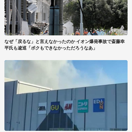
なぜ「戻るな」と言えなかったのか イオン爆発事故で斎藤幸
平氏も逡巡「ボクもできなかっただろうなあ」