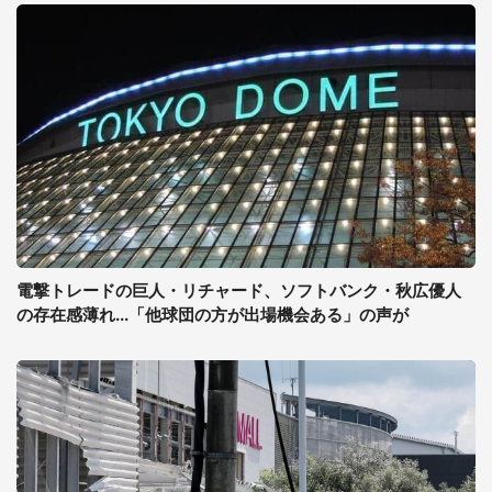
電撃トレードの巨人・リチャード、ソフトバンク・秋広優人
の存在感薄れ...「他球団の方が出場機会ある」の声が