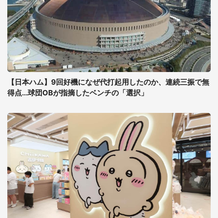
【日本ハム】9回好機になぜ代打起用したのか、連続三振で無
得点...球団OBが指摘したベンチの「選択」