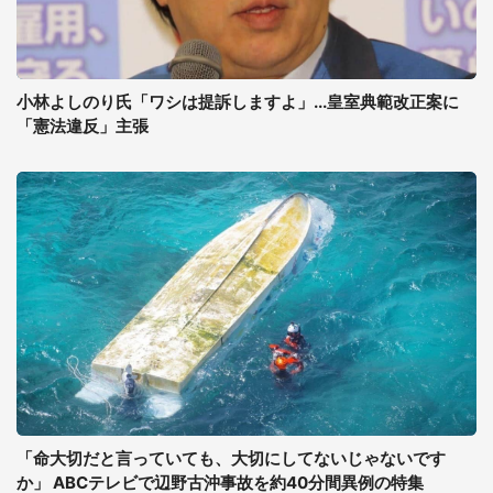
小林よしのり氏「ワシは提訴しますよ」...皇室典範改正案に
「憲法違反」主張
「命大切だと言っていても、大切にしてないじゃないです
か」 ABCテレビで辺野古沖事故を約40分間異例の特集