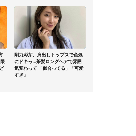
方
剛力彩芽、肩出しトップスで色気
い限
にドキっ...茶髪ロングヘアで雰囲
ど
気変わって 「似合ってる」「可愛
すぎ」