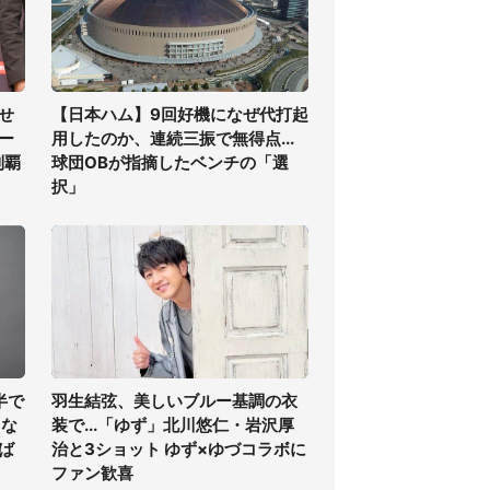
せ
【日本ハム】9回好機になぜ代打起
ー
用したのか、連続三振で無得点...
制覇
球団OBが指摘したベンチの「選
択」
半で
羽生結弦、美しいブルー基調の衣
くな
装で...「ゆず」北川悠仁・岩沢厚
ば
治と3ショット ゆず×ゆづコラボに
ファン歓喜