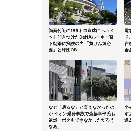
顔面付近の155キロ直球にヘルメ
電
ット叩きつけたDeNAルーキー宮
ド
下朝陽に擁護の声 「負けん気必
在
要」と球団OB
会
なぜ「戻るな」と言えなかったの
小
か イオン爆発事故で斎藤幸平氏も
す
逡巡「ボクもできなかっただろう
違
なあ」