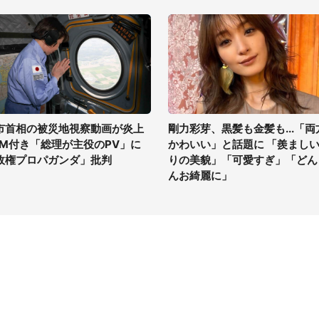
市首相の被災地視察動画が炎上
剛力彩芽、黒髪も金髪も...「両
GM付き「総理が主役のPV」に
かわいい」と話題に 「羨まし
政権プロパガンダ」批判
りの美貌」「可愛すぎ」「どん
んお綺麗に」
イト
サイトについて