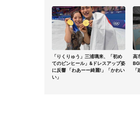
「りくりゅう」三浦璃来、「初め
高
てのピンヒール」&ドレスアップ姿
B
に反響 「わあーー綺麗!」「かわい
「
い」
コンテンツ
関連サ