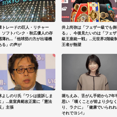
撃トレードの巨人・リチャー
井上尚弥は「フェザー級でも倒
、ソフトバンク・秋広優人の存
る」、今後見たいのは「フェザ
感薄れ...「他球団の方が出場機
級王座統一戦」...元世界2階級
ある」の声が
王者が熱望
林よしのり氏「ワシは提訴しま
堀ちえみ、舌がん手術から7年
よ」...皇室典範改正案に「憲法
思い 「嘆くことが前より少な
反」主張
り、ラクに」「健康でいられれ
それでヨシ!」