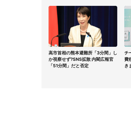
高市首相の熊本避難所「3分間」し
チ
か視察せず?SNS拡散 内閣広報官
費
「51分間」だと否定
き
コンテンツ
関連サ