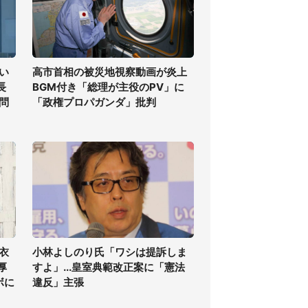
い
高市首相の被災地視察動画が炎上
長
BGM付き「総理が主役のPV」に
問
「政権プロパガンダ」批判
衣
小林よしのり氏「ワシは提訴しま
厚
すよ」...皇室典範改正案に「憲法
ボに
違反」主張