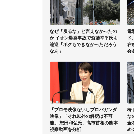
なぜ「戻るな」と言えなかったの
電
か イオン爆発事故で斎藤幸平氏も
ド
逡巡「ボクもできなかっただろう
在
なあ」
会
「プロモ映像ないしプロパガンダ
橋
映像」「それ以外の解釈は不可
な
能」 想田和弘氏、高市首相の熊本
金
視察動画を分析
め