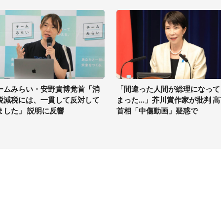
ームみらい・安野貴博党首「消
「間違った人間が総理になって
税減税には、一貫して反対して
まった...」芥川賞作家が批判 
ました」 説明に反響
首相「中傷動画」疑惑で
イト
サイトについて