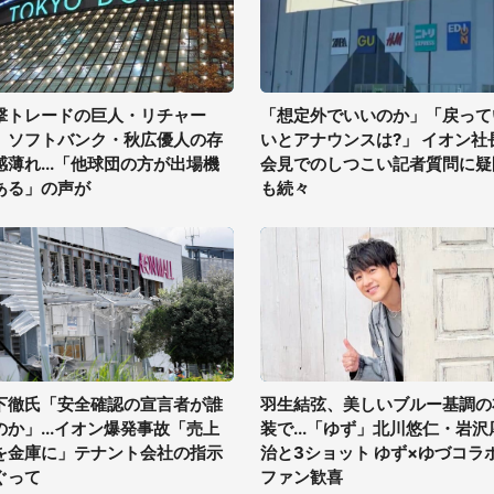
撃トレードの巨人・リチャー
「想定外でいいのか」「戻って
、ソフトバンク・秋広優人の存
いとアナウンスは?」 イオン社
感薄れ...「他球団の方が出場機
会見でのしつこい記者質問に疑
ある」の声が
も続々
下徹氏「安全確認の宣言者が誰
羽生結弦、美しいブルー基調の
のか」...イオン爆発事故「売上
装で...「ゆず」北川悠仁・岩沢
を金庫に」テナント会社の指示
治と3ショット ゆず×ゆづコラ
ぐって
ファン歓喜