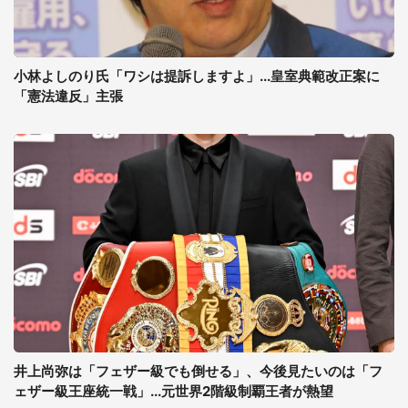
小林よしのり氏「ワシは提訴しますよ」...皇室典範改正案に
「憲法違反」主張
井上尚弥は「フェザー級でも倒せる」、今後見たいのは「フ
ェザー級王座統一戦」...元世界2階級制覇王者が熱望