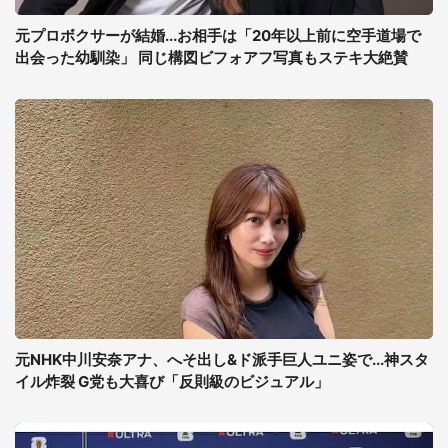
元プロボクサーが結婚...お相手は「20年以上前に空手道場で
出会った幼馴染」 同じ構図ビフォアフ写真もステキ大絶賛
元NHK中川安奈アナ、へそ出し&ド派手巨人ユニ姿で...神スタ
イル炸裂 G党も大喜び「反則級のビジュアル」