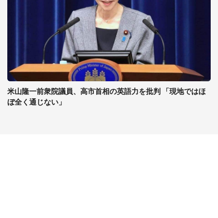
米山隆一前衆院議員、高市首相の英語力を批判 「現地ではほ
ぼ全く通じない」
コンテンツ
関連サイト
ライフ
J-CASTニュース
グルメ
J-CASTトレンド
デジタル
J-CAST会社ウォッチ