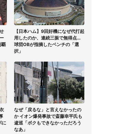
せ
【日本ハム】9回好機になぜ代打起
ー
用したのか、連続三振で無得点...
制覇
球団OBが指摘したベンチの「選
択」
衣
なぜ「戻るな」と言えなかったの
厚
か イオン爆発事故で斎藤幸平氏も
ボに
逡巡「ボクもできなかっただろう
なあ」