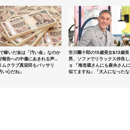
Vで稼いだ金は「汚い金」なのか
市川團十郎の15歳長女&13歳長
付報告への中傷にあきれる声...
男、ソファでリラックス仲良し
リムクラブ真栄田もバッサリ
ョ 「海老蔵さんにも麻央さん
汚い心だね」
似てますね」「大人になったな
イト
サイトについて