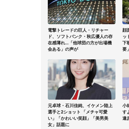
電撃トレードの巨人・リチャー
顔
ド、ソフトバンク・秋広優人の存
ッ
在感薄れ...「他球団の方が出場機
下
会ある」の声が
要
元卓球・石川佳純、イケメン陸上
小
選手と2ショット 「メチャ可愛
す
い」「かわいい笑顔」「美男美
違
女」話題に