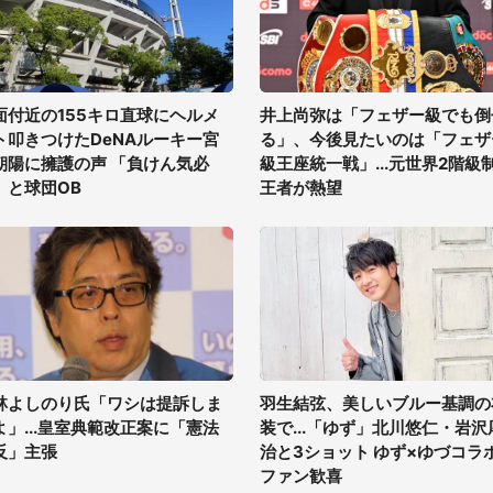
面付近の155キロ直球にヘルメ
井上尚弥は「フェザー級でも倒
ト叩きつけたDeNAルーキー宮
る」、今後見たいのは「フェザ
朝陽に擁護の声 「負けん気必
級王座統一戦」...元世界2階級
」と球団OB
王者が熱望
林よしのり氏「ワシは提訴しま
羽生結弦、美しいブルー基調の
よ」...皇室典範改正案に「憲法
装で...「ゆず」北川悠仁・岩沢
反」主張
治と3ショット ゆず×ゆづコラ
ファン歓喜