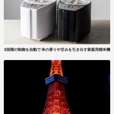
3段階の制御を自動で 米の香りや甘みを引き出す家庭用精米機