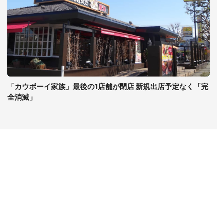
「カウボーイ家族」最後の1店舗が閉店 新規出店予定なく「完
全消滅」
コンテンツ
関連サイト
ライフ
J-CASTニュース
グルメ
J-CASTトレンド
デジタル
J-CAST会社ウォッチ