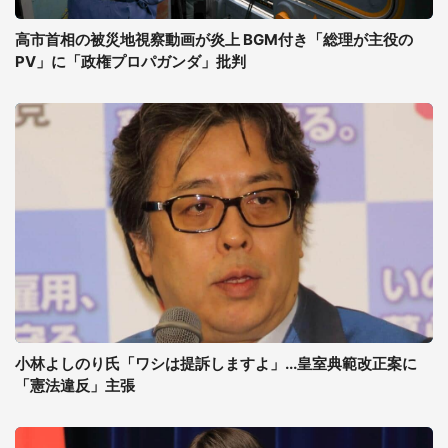
高市首相の被災地視察動画が炎上 BGM付き「総理が主役の
PV」に「政権プロパガンダ」批判
小林よしのり氏「ワシは提訴しますよ」...皇室典範改正案に
「憲法違反」主張