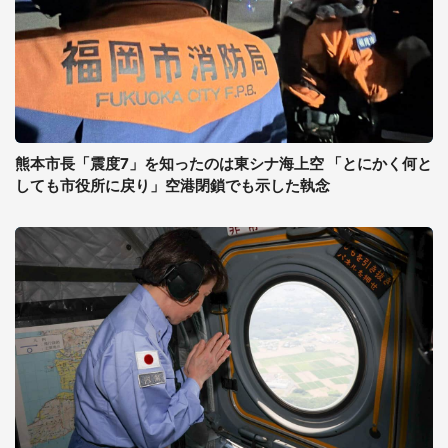
熊本市長「震度7」を知ったのは東シナ海上空 「とにかく何と
しても市役所に戻り」空港閉鎖でも示した執念