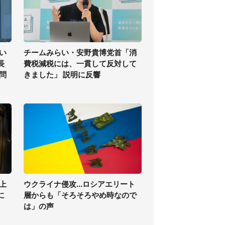
い
チームみらい・安野貴博党首「消
長
費税減税には、一貫して反対して
問
きました」 説明に反響
上
ウクライナ侵攻...ロシアエリート
に
層からも「そろそろやめ時なので
は」の声