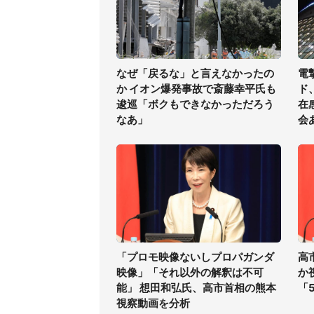
なぜ「戻るな」と言えなかったの
電
か イオン爆発事故で斎藤幸平氏も
ド
逡巡「ボクもできなかっただろう
在
なあ」
会
「プロモ映像ないしプロパガンダ
高
映像」「それ以外の解釈は不可
か
能」 想田和弘氏、高市首相の熊本
「
視察動画を分析