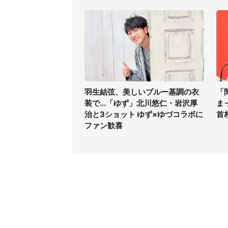
羽生結弦、美しいブルー基調の衣
「
装で...「ゆず」北川悠仁・岩沢厚
ま
治と3ショット ゆず×ゆづコラボに
首
ファン歓喜
コンテンツ
関連サ