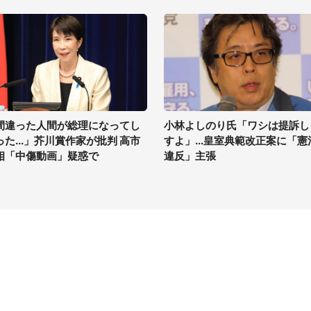
間違った人間が総理になってし
小林よしのり氏「ワシは提訴し
った...」芥川賞作家が批判 高市
すよ」...皇室典範改正案に「憲
相「中傷動画」疑惑で
違反」主張
イト
サイトについて