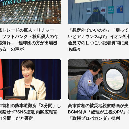
撃トレードの巨人・リチャー
「想定外でいいのか」「戻って
、ソフトバンク・秋広優人の存
いとアナウンスは?」 イオン社
感薄れ...「他球団の方が出場機
会見でのしつこい記者質問に疑
ある」の声が
も続々
市首相の熊本避難所「3分間」し
高市首相の被災地視察動画が炎
視察せず?SNS拡散 内閣広報官
BGM付き「総理が主役のPV」
51分間」だと否定
「政権プロパガンダ」批判