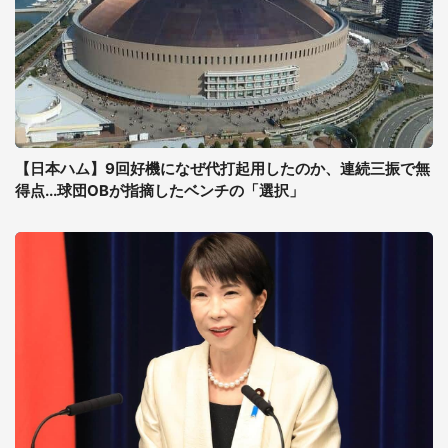
【日本ハム】9回好機になぜ代打起用したのか、連続三振で無
得点...球団OBが指摘したベンチの「選択」