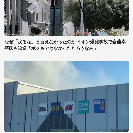
なぜ「戻るな」と言えなかったのか イオン爆発事故で斎藤幸
平氏も逡巡「ボクもできなかっただろうなあ」