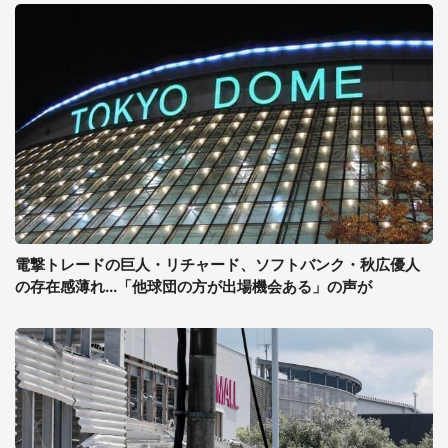
電撃トレードの巨人・リチャード、ソフトバンク・秋広優人
の存在感薄れ...「他球団の方が出場機会ある」の声が