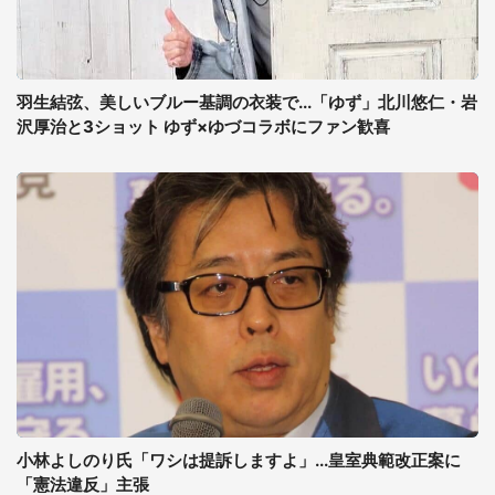
羽生結弦、美しいブルー基調の衣装で...「ゆず」北川悠仁・岩
沢厚治と3ショット ゆず×ゆづコラボにファン歓喜
小林よしのり氏「ワシは提訴しますよ」...皇室典範改正案に
「憲法違反」主張