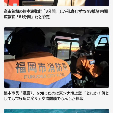
高市首相の熊本避難所「3分間」しか視察せず?SNS拡散 内閣
広報官「51分間」だと否定
熊本市長「震度7」を知ったのは東シナ海上空 「とにかく何と
しても市役所に戻り」空港閉鎖でも示した執念