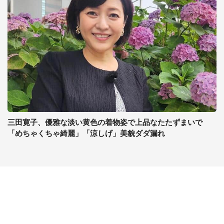
三田寛子、優雅な淡い黄色の着物姿で上品なたたずまいで
「めちゃくちゃ綺麗」「涼しげ」美貌ダダ漏れ
コンテンツ
関連サイト
ライフ
J-CASTニュース