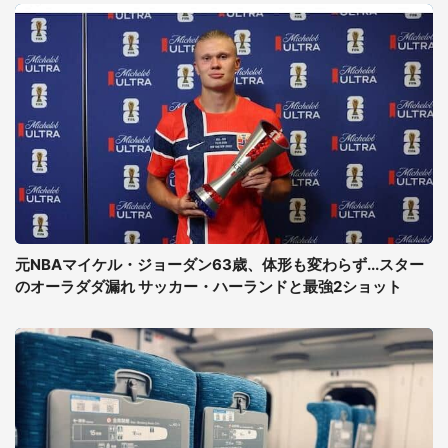
元NBAマイケル・ジョーダン63歳、体形も変わらず...スター
のオーラダダ漏れ サッカー・ハーランドと最強2ショット