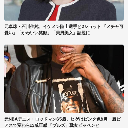
元卓球・石川佳純、イケメン陸上選手と2ショット 「メチャ可
愛い」「かわいい笑顔」「美男美女」話題に
元NBAデニス・ロッドマン65歳、ヒゲはピンク色&鼻・唇ピ
アスで変わらぬ威圧感 「ブルズ」戦友ピッペンと