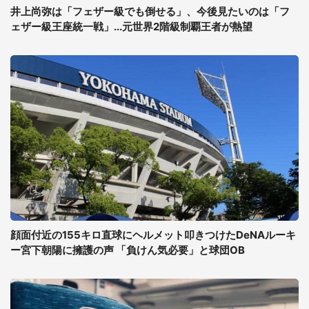
井上尚弥は「フェザー級でも倒せる」、今後見たいのは「フ
ェザー級王座統一戦」...元世界2階級制覇王者が熱望
顔面付近の155キロ直球にヘルメット叩きつけたDeNAルーキ
ー宮下朝陽に擁護の声 「負けん気必要」と球団OB