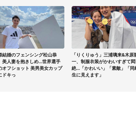
際結婚のフェンシング松山恭
「りくりゅう」三浦璃来&木原
、美人妻を抱きしめ...世界選手
一、制服衣装がかわいすぎて悶
のオフショット 美男美女カップ
絶...「かわいい」「素敵」「同
にドキっ
生に見えます」
イト
サイトについて