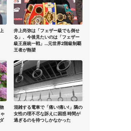
上
井上尚弥は「フェザー級でも倒せ
る」、今後見たいのは「フェザー
級王座統一戦」...元世界2階級制覇
王者が熱望
物
混雑する電車で「痛い!痛い!」隣の
ちゃ
女性の理不尽な訴えに困惑 時間が
ダ
過ぎるのを待つしかなかった