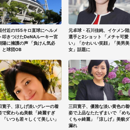
面付近の155キロ直球にヘルメ
元卓球・石川佳純、イケメン陸
ト叩きつけたDeNAルーキー宮
選手と2ショット 「メチャ可愛
朝陽に擁護の声 「負けん気必
い」「かわいい笑顔」「美男美
」と球団OB
女」話題に
田寛子、涼しげ淡いグレーの着
三田寛子、優雅な淡い黄色の着
姿で変わらぬ美貌 「綺麗すぎ
姿で上品なたたずまいで 「め
」「いつも若々しくて美しい」
くちゃ綺麗」「涼しげ」美貌ダ
漏れ