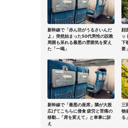
新幹線で「赤ん坊がうるさいんだ
顔
よ」突然始まった50代男性の説教
ッ
周囲も呆れる最悪の雰囲気を変え
下
た「一喝」
要
新幹線で「最悪の座席」隣が大股
三
広げてこちらに侵食 疲労と苦痛の
物
移動...「席を変えて」と車掌に訴
る
え