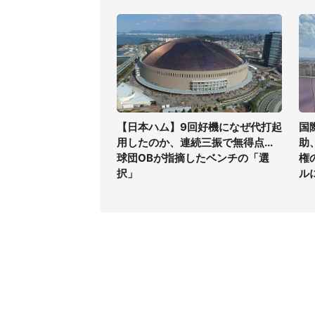
【日本ハム】9回好機になぜ代打起
国
用したのか、連続三振で無得点...
助
球団OBが指摘したベンチの「選
権
択」
ル
コンテンツ
関連サ