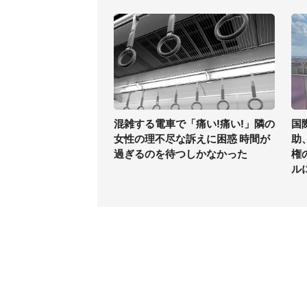
混雑する電車で「痛い!痛い!」隣の
国
女性の理不尽な訴えに困惑 時間が
助
過ぎるのを待つしかなかった
権
ル
コンテンツ
関連サ