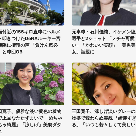
面付近の155キロ直球にヘルメ
元卓球・石川佳純、イケメン陸
ト叩きつけたDeNAルーキー宮
選手と2ショット 「メチャ可愛
朝陽に擁護の声 「負けん気必
い」「かわいい笑顔」「美男美
」と球団OB
女」話題に
田寛子、優雅な淡い黄色の着物
三田寛子、涼しげ淡いグレーの
で上品なたたずまいで 「めちゃ
物姿で変わらぬ美貌 「綺麗す
ちゃ綺麗」「涼しげ」美貌ダダ
る」「いつも若々しくて美しい
れ