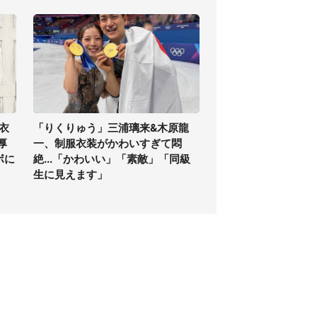
衣
「りくりゅう」三浦璃来&木原龍
厚
一、制服衣装がかわいすぎて悶
ボに
絶...「かわいい」「素敵」「同級
生に見えます」