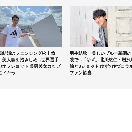
際結婚のフェンシング松山恭
羽生結弦、美しいブルー基調の
、美人妻を抱きしめ...世界選手
装で...「ゆず」北川悠仁・岩沢
のオフショット 美男美女カップ
治と3ショット ゆず×ゆづコラ
にドキっ
ファン歓喜
イト
サイトについて