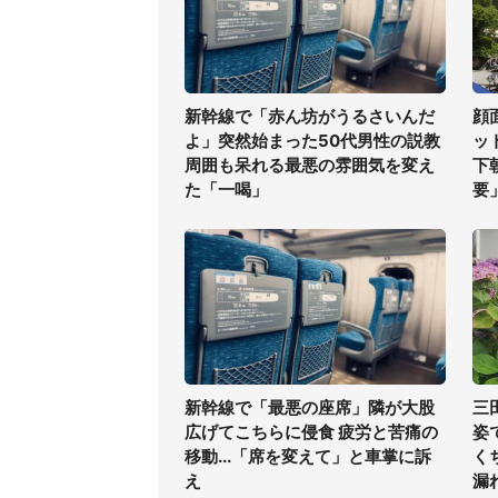
新幹線で「赤ん坊がうるさいんだ
顔
よ」突然始まった50代男性の説教
ッ
周囲も呆れる最悪の雰囲気を変え
下
た「一喝」
要
新幹線で「最悪の座席」隣が大股
三
広げてこちらに侵食 疲労と苦痛の
姿
移動...「席を変えて」と車掌に訴
く
え
漏