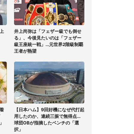
上
井上尚弥は「フェザー級でも倒せ
る」、今後見たいのは「フェザー
級王座統一戦」...元世界2階級制覇
王者が熱望
着
【日本ハム】9回好機になぜ代打起
ぎ
用したのか、連続三振で無得点...
」
球団OBが指摘したベンチの「選
択」