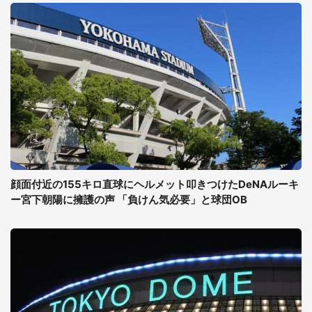
顔面付近の155キロ直球にヘルメット叩きつけたDeNAルーキ
ー宮下朝陽に擁護の声 「負けん気必要」と球団OB