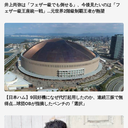
井上尚弥は「フェザー級でも倒せる」、今後見たいのは「フ
ェザー級王座統一戦」...元世界2階級制覇王者が熱望
【日本ハム】9回好機になぜ代打起用したのか、連続三振で無
得点...球団OBが指摘したベンチの「選択」