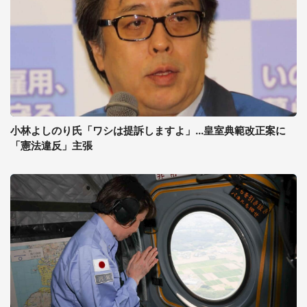
小林よしのり氏「ワシは提訴しますよ」...皇室典範改正案に
「憲法違反」主張