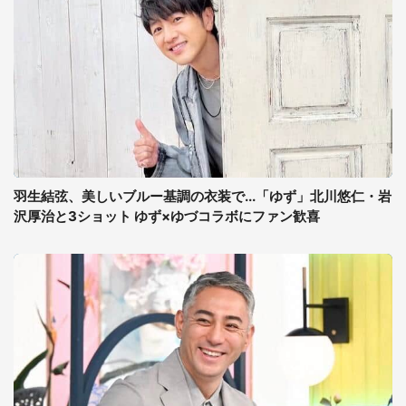
羽生結弦、美しいブルー基調の衣装で...「ゆず」北川悠仁・岩
沢厚治と3ショット ゆず×ゆづコラボにファン歓喜