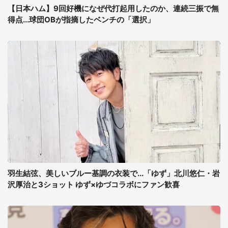
【日本ハム】9回好機になぜ代打起用したのか、連続三振で無
得点...球団OBが指摘したベンチの「選択」
羽生結弦、美しいブルー基調の衣装で...「ゆず」北川悠仁・岩
沢厚治と3ショット ゆず×ゆづコラボにファン歓喜