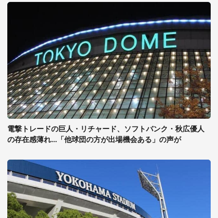
電撃トレードの巨人・リチャード、ソフトバンク・秋広優人
の存在感薄れ...「他球団の方が出場機会ある」の声が