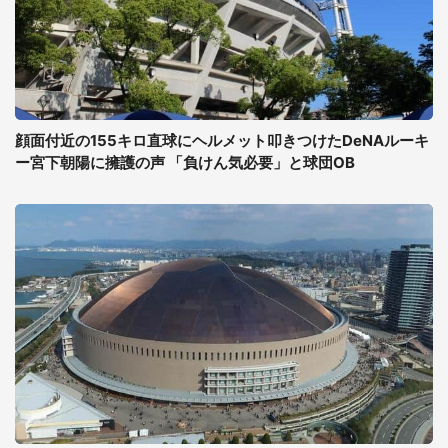
顔面付近の155キロ直球にヘルメット叩きつけたDeNAルーキ
ー宮下朝陽に擁護の声 「負けん気必要」と球団OB