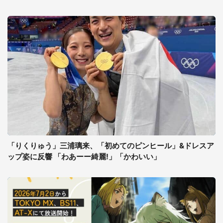
「りくりゅう」三浦璃来、「初めてのピンヒール」&ドレスア
ップ姿に反響 「わあーー綺麗!」「かわいい」