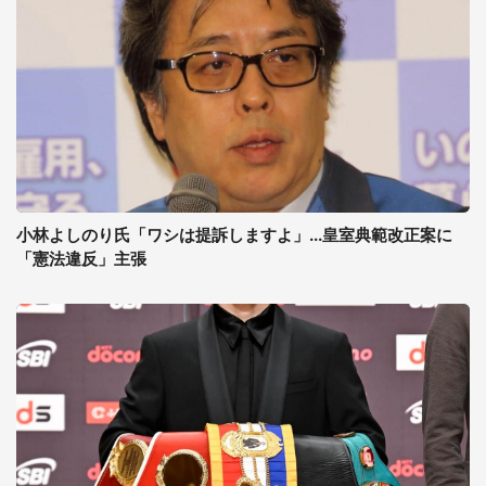
小林よしのり氏「ワシは提訴しますよ」...皇室典範改正案に
「憲法違反」主張