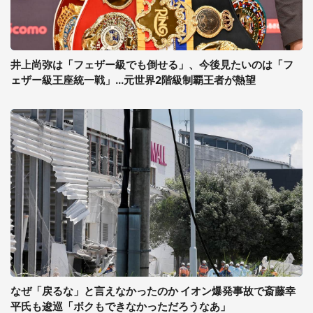
井上尚弥は「フェザー級でも倒せる」、今後見たいのは「フ
ェザー級王座統一戦」...元世界2階級制覇王者が熱望
なぜ「戻るな」と言えなかったのか イオン爆発事故で斎藤幸
平氏も逡巡「ボクもできなかっただろうなあ」