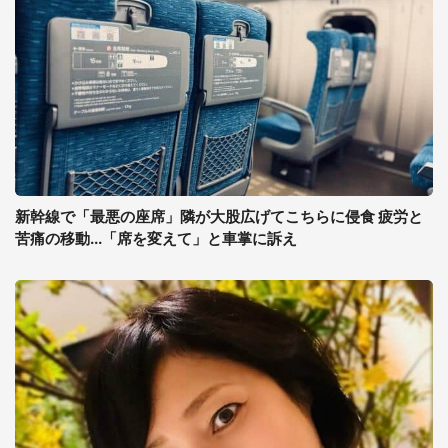
新幹線で「最悪の座席」隣が大股広げてこちらに侵食 疲労と
苦痛の移動...「席を変えて」と車掌に訴え