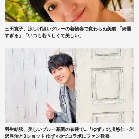
三田寛子、涼しげ淡いグレーの着物姿で変わらぬ美貌 「綺麗
すぎる」「いつも若々しくて美しい」
羽生結弦、美しいブルー基調の衣装で...「ゆず」北川悠仁・岩
沢厚治と3ショット ゆず×ゆづコラボにファン歓喜