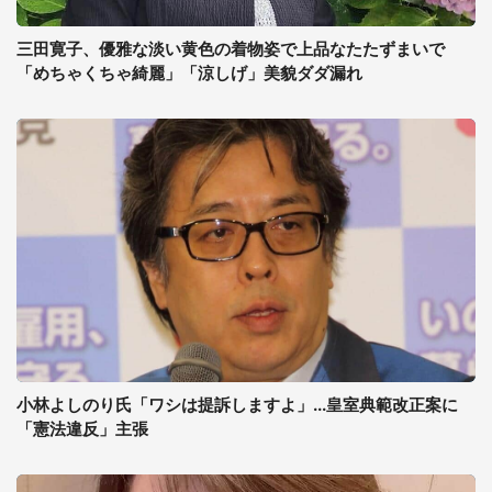
三田寛子、優雅な淡い黄色の着物姿で上品なたたずまいで
「めちゃくちゃ綺麗」「涼しげ」美貌ダダ漏れ
小林よしのり氏「ワシは提訴しますよ」...皇室典範改正案に
「憲法違反」主張