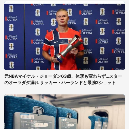
元NBAマイケル・ジョーダン63歳、体形も変わらず...スター
のオーラダダ漏れ サッカー・ハーランドと最強2ショット