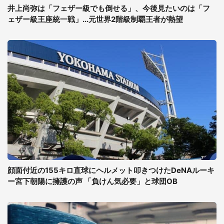
井上尚弥は「フェザー級でも倒せる」、今後見たいのは「フ
ェザー級王座統一戦」...元世界2階級制覇王者が熱望
顔面付近の155キロ直球にヘルメット叩きつけたDeNAルーキ
ー宮下朝陽に擁護の声 「負けん気必要」と球団OB