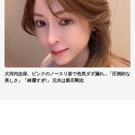
大河内志保、ピンクのノースリ姿で色気ダダ漏れ...「圧倒的な
美しさ」「綺麗すぎ!」 元夫は新庄剛志
コンテンツ
関連サイト
ライフ
J-CASTニュース