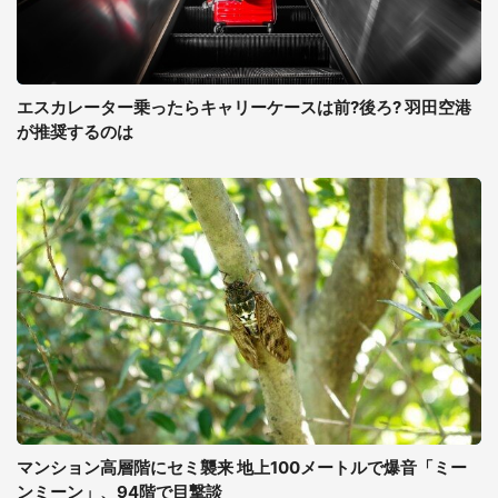
エスカレーター乗ったらキャリーケースは前?後ろ? 羽田空港
が推奨するのは
マンション高層階にセミ襲来 地上100メートルで爆音「ミー
ンミーン」、94階で目撃談