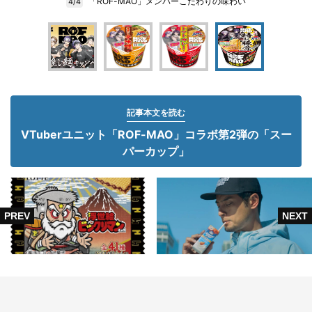
「ROF-MAO」メンバーこだわりの味わい
4/4
記事本文を読む
VTuberユニット「ROF-MAO」コラボ第2弾の「スー
パーカップ」