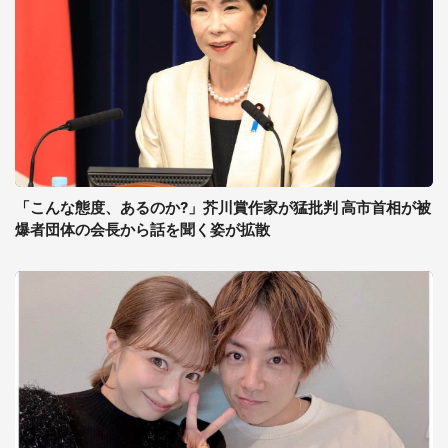
「こんな態度、あるのか?」芥川賞作家が猛批判 高市首相が被
爆者団体の会長から話を聞く姿が拡散