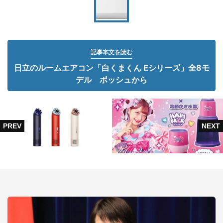
記事本文を読む
日立のルームエアコン「白くまくん Eシリーズ」全8モ
デル ボッシュから