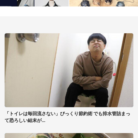
「トイレは毎回流さない」びっくり節約術 でも排水管詰まっ
て恐ろしい結末が...