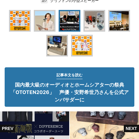
クリプトンの小型スピーカー
3/7
記事本文を読む
国内最大級のオーディオとホームシアターの祭典
「OTOTEN2026」 声優・安野希世乃さんを公式ア
ンバサダーに