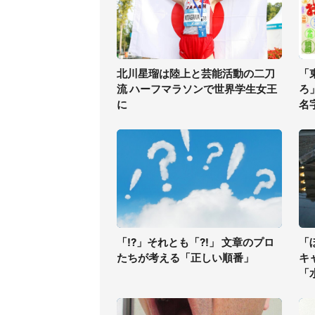
北川星瑠は陸上と芸能活動の二刀
「
流 ハーフマラソンで世界学生女王
ろ
に
名字
「!?」それとも「?!」 文章のプロ
「
たちが考える「正しい順番」
キ
「