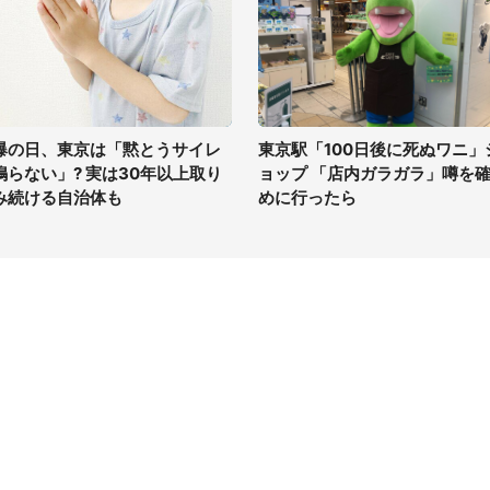
爆の日、東京は「黙とうサイレ
東京駅「100日後に死ぬワニ」
鳴らない」? 実は30年以上取り
ョップ 「店内ガラガラ」噂を
み続ける自治体も
めに行ったら
イト
サイトについて
Tニュース
会社案内
Tトレンド
採用情報