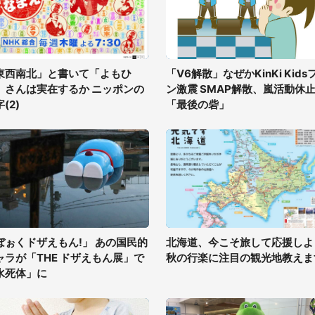
東西南北」と書いて「よもひ
「V6解散」なぜかKinKi Kids
」さんは実在するか ニッポンの
ン激震 SMAP解散、嵐活動休
(2)
「最後の砦」
ぼぉくドザえもん!」 あの国民的
北海道、今こそ旅して応援しよ
ャラが「THE ドザえもん展」で
秋の行楽に注目の観光地教えま
水死体」に