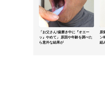
「お父さん!歯磨き中に『オエー
原
ッ』やめて」 原因や年齢を調べた
ン
ら意外な結果が
組
コンテンツ
関連サ
ライフ
J-CAS
グルメ
J-CAS