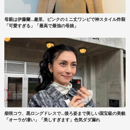
母親は伊藤蘭...趣里、ピンクのミニ丈ワンピで神スタイル炸裂
「可愛すぎる」「最高で最強の母娘」
柴咲コウ、黒ロングドレスで...後ろ姿まで美しい国宝級の美貌
「オーラが凄い」「美しすぎます」色気ダダ漏れ