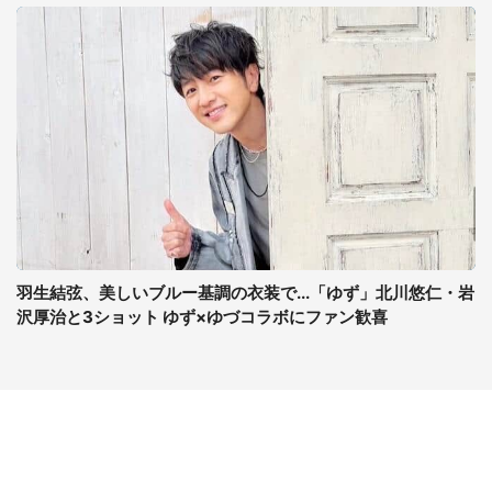
羽生結弦、美しいブルー基調の衣装で...「ゆず」北川悠仁・岩
沢厚治と3ショット ゆず×ゆづコラボにファン歓喜
コンテンツ
関連サイト