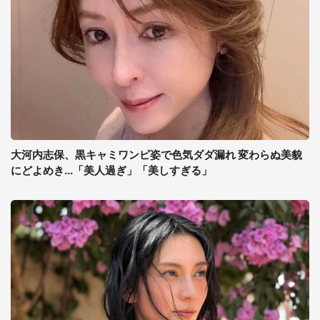
大河内志保、黒キャミワンピ姿で色気ダダ漏れ 変わらぬ美貌
にどよめき...「美人過ぎ」「美しすぎる」