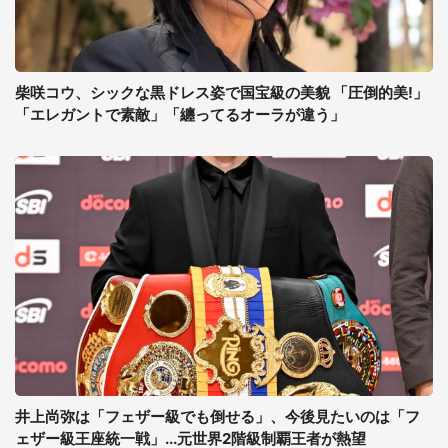
柴咲コウ、シックな黒ドレス姿で国宝級の美貌 「圧倒的美!」
「エレガントで素敵」「纏ってるオーラが違う」
井上尚弥は「フェザー級でも倒せる」、今後見たいのは「フ
ェザー級王座統一戦」...元世界2階級制覇王者が熱望