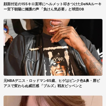
顔面付近の155キロ直球にヘルメット叩きつけたDeNAルーキ
ー宮下朝陽に擁護の声 「負けん気必要」と球団OB
元NBAデニス・ロッドマン65歳、ヒゲはピンク色&鼻・唇ピ
アスで変わらぬ威圧感 「ブルズ」戦友ピッペンと