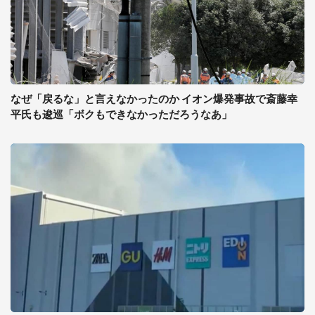
なぜ「戻るな」と言えなかったのか イオン爆発事故で斎藤幸
平氏も逡巡「ボクもできなかっただろうなあ」