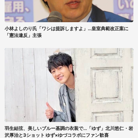
小林よしのり氏「ワシは提訴しますよ」...皇室典範改正案に
「憲法違反」主張
羽生結弦、美しいブルー基調の衣装で...「ゆず」北川悠仁・岩
沢厚治と3ショット ゆず×ゆづコラボにファン歓喜