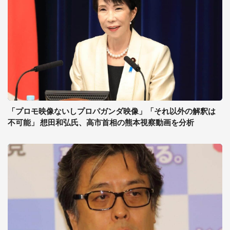
「プロモ映像ないしプロパガンダ映像」「それ以外の解釈は
不可能」 想田和弘氏、高市首相の熊本視察動画を分析