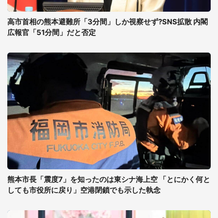
高市首相の熊本避難所「3分間」しか視察せず?SNS拡散 内閣
広報官「51分間」だと否定
熊本市長「震度7」を知ったのは東シナ海上空 「とにかく何と
しても市役所に戻り」空港閉鎖でも示した執念