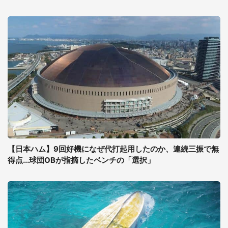
【日本ハム】9回好機になぜ代打起用したのか、連続三振で無
得点...球団OBが指摘したベンチの「選択」