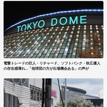
電撃トレードの巨人・リチャード、ソフトバンク・秋広優人
の存在感薄れ...「他球団の方が出場機会ある」の声が