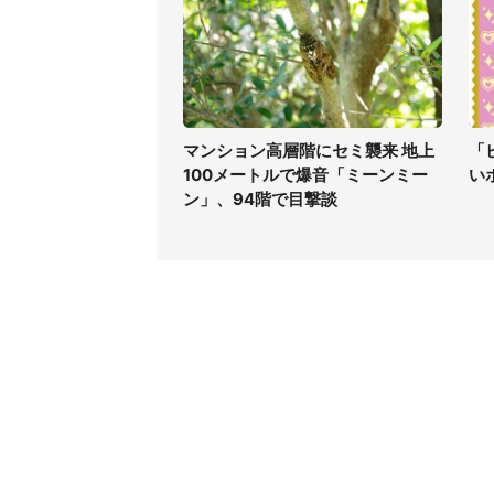
マンション高層階にセミ襲来 地上
「
100メートルで爆音「ミーンミー
い
ン」、94階で目撃談
コンテンツ
関連サ
ライフ
J-CAS
グルメ
J-CAS