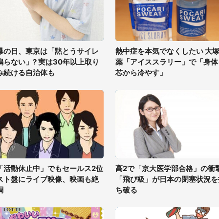
爆の日、東京は「黙とうサイレ
熱中症を本気でなくしたい 大
鳴らない」? 実は30年以上取り
薬「アイススラリー」で「身体
み続ける自治体も
芯から冷やす」
「活動休止中」でもセールス2位
高2で「京大医学部合格」の衝
スト盤にライブ映像、映画も絶
「飛び級」が日本の閉塞状況を
調
ち破る