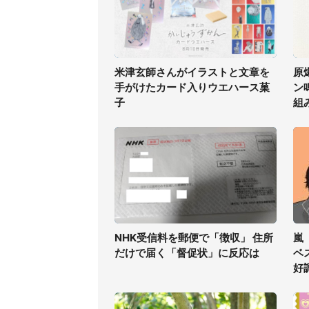
米津玄師さんがイラストと文章を
原
手がけたカード入りウエハース菓
ン
子
組
NHK受信料を郵便で「徴収」 住所
嵐
だけで届く「督促状」に反応は
ベ
好