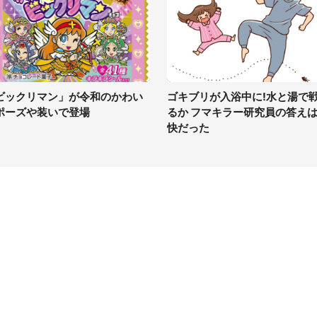
ビックリマン」が令和のかわい
ゴキブリが入浴中に!水と湯で
ポーズや装いで登場
るか フマキラー研究員の答え
快だった
イト
サイトについて
Tニュース
会社案内
Tトレンド
採用情報