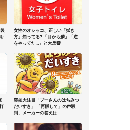
塚製
女性のオシッコ、正しい「拭き
を
方」知ってる? 「目から鱗」「逆
をやってた...」と大反響
撃
突如大注目「プーさんのはちみつ
打
だいすき」 「再販して」の声殺
到、メーカーの答えは