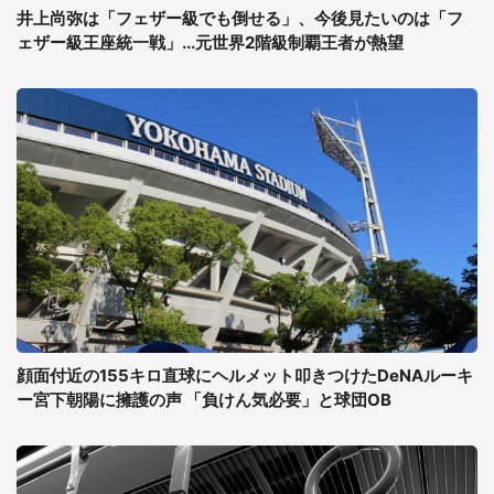
井上尚弥は「フェザー級でも倒せる」、今後見たいのは「フ
ェザー級王座統一戦」...元世界2階級制覇王者が熱望
顔面付近の155キロ直球にヘルメット叩きつけたDeNAルーキ
ー宮下朝陽に擁護の声 「負けん気必要」と球団OB