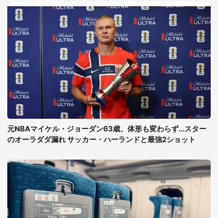
元NBAマイケル・ジョーダン63歳、体形も変わらず...スター
のオーラダダ漏れ サッカー・ハーランドと最強2ショット