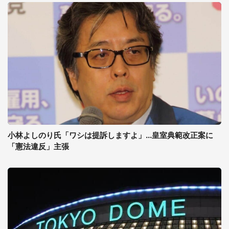
小林よしのり氏「ワシは提訴しますよ」...皇室典範改正案に
「憲法違反」主張