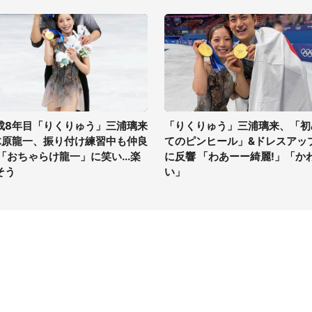
成8年目「りくりゅう」三浦璃来
「りくりゅう」三浦璃来、「初
木原龍一、振り付け練習中も仲良
てのピンヒール」&ドレスアッ
 「おちゃらけ龍一」に笑い...楽
に反響 「わあーー綺麗!」「か
そう
い」
イト
サイトについて