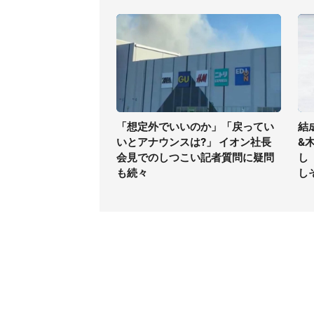
「想定外でいいのか」「戻ってい
結
いとアナウンスは?」 イオン社長
&
会見でのしつこい記者質問に疑問
し
も続々
し
コンテンツ
関連サ