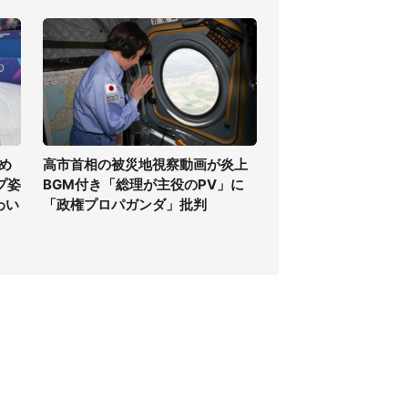
め
高市首相の被災地視察動画が炎上
プ姿
BGM付き「総理が主役のPV」に
わい
「政権プロパガンダ」批判