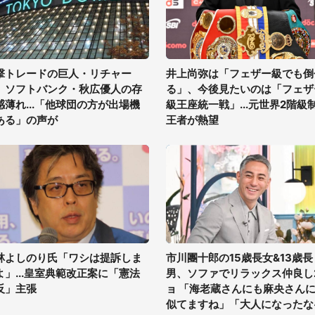
撃トレードの巨人・リチャー
井上尚弥は「フェザー級でも倒
、ソフトバンク・秋広優人の存
る」、今後見たいのは「フェザ
感薄れ...「他球団の方が出場機
級王座統一戦」...元世界2階級
ある」の声が
王者が熱望
林よしのり氏「ワシは提訴しま
市川團十郎の15歳長女&13歳長
よ」...皇室典範改正案に「憲法
男、ソファでリラックス仲良し
反」主張
ョ 「海老蔵さんにも麻央さん
似てますね」「大人になったな