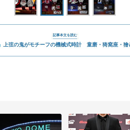
記事本文を読む
」上弦の鬼がモチーフの機械式時計 童磨・猗窩座・獪