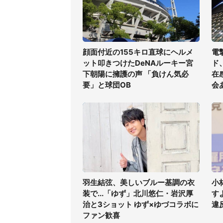
顔面付近の155キロ直球にヘルメ
電
ット叩きつけたDeNAルーキー宮
ド
下朝陽に擁護の声 「負けん気必
在
要」と球団OB
会
羽生結弦、美しいブルー基調の衣
小
装で...「ゆず」北川悠仁・岩沢厚
す
治と3ショット ゆず×ゆづコラボに
違
ファン歓喜