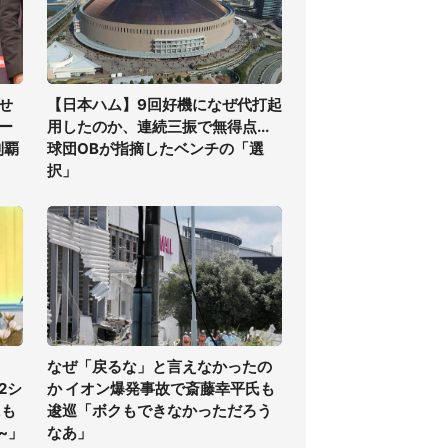
せ
【日本ハム】9回好機になぜ代打起
ー
用したのか、連続三振で無得点...
制覇
球団OBが指摘したベンチの「選
択」
なぜ「戻るな」と言えなかったの
2シ
か イオン爆発事故で斎藤幸平氏も
にも
逡巡「ボクもできなかっただろう
~」
なあ」