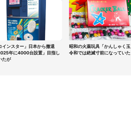
コインスター」日本から撤退
昭和の火薬玩具「かんしゃく玉
2025年に4000台設置」目指し
令和では絶滅寸前になっていた
いたが
イト
サイトについて
Tニュース
会社案内
Tトレンド
採用情報