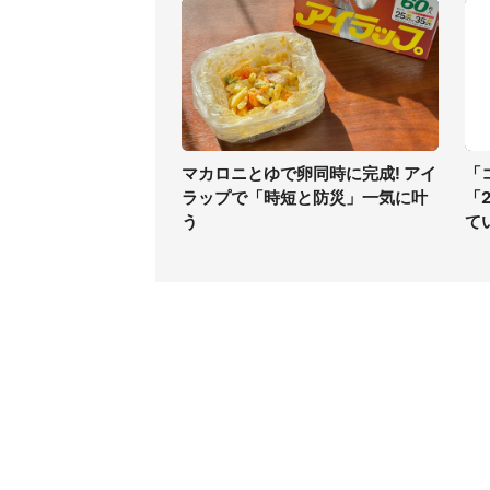
マカロニとゆで卵同時に完成! アイ
「
ラップで「時短と防災」一気に叶
「
う
て
コンテンツ
関連サ
ライフ
J-CAS
グルメ
J-CAS