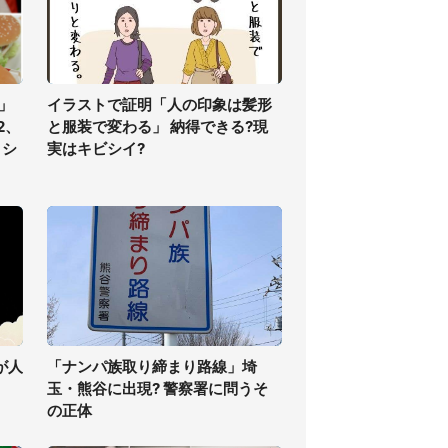
」
イラストで証明「人の印象は髪形
2、
と服装で変わる」 納得できる?現
コシ
実はキビシイ?
が人
「ナンパ族取り締まり路線」埼
玉・熊谷に出現? 警察署に問うそ
の正体