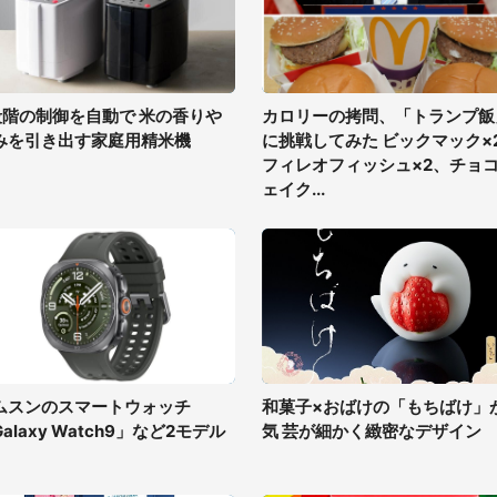
段階の制御を自動で 米の香りや
カロリーの拷問、「トランプ飯
みを引き出す家庭用精米機
に挑戦してみた ビックマック×
フィレオフィッシュ×2、チョ
ェイク...
ムスンのスマートウォッチ
和菓子×おばけの「もちばけ」
alaxy Watch9」など2モデル
気 芸が細かく緻密なデザイン