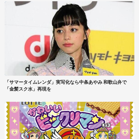
「サマータイムレンダ」実写化なら中条あやみ 和歌山弁で
「金髪スク水」再現を