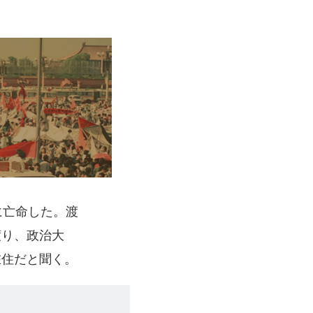
に亡命した。渡
渡り、政治大
在住だと聞く。