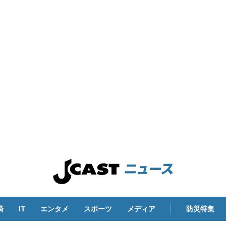
済
IT
エンタメ
スポーツ
メディア
防災特集