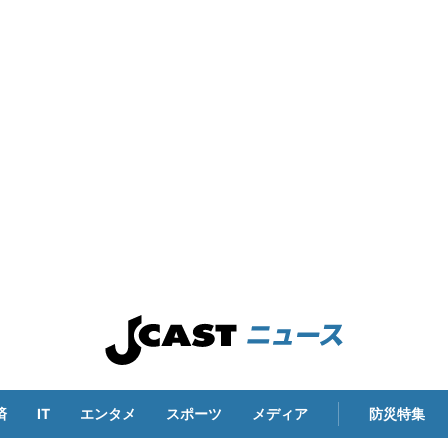
済
IT
エンタメ
スポーツ
メディア
防災特集