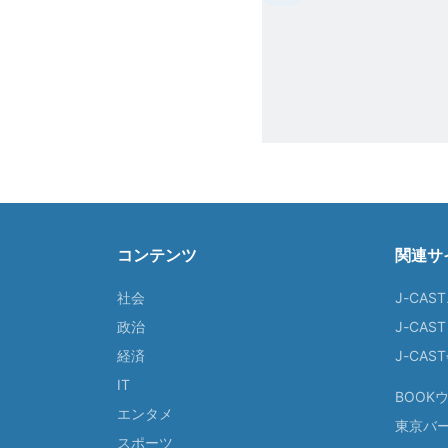
コンテンツ
関連サ
社会
J-CAS
政治
J-CAS
経済
J-CA
IT
BOOK
エンタメ
東京バ
スポーツ