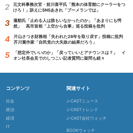
元文科事務次官・前川喜平氏「熊本の体育館にクーラーをつ
けろ！」訴えにSNSあきれ「ブーメランでは」
蓮舫氏「止める人は誰もいなかったのか」「あまりにも愕
然」 高市首相「上空から合掌」巡る投稿を批判
片山さつき財務相「失われた28年を取り戻す」投稿に批判
芥川賞作家「自民党の大失政の結果だろう」
「想定外でいいのか」「戻っていいとアナウンスは？」 イ
オン社長会見でのしつこい記者質問に疑問も続々
コンテンツ
関連サイト
社会
J-CASTニュース
政治
J-CASTトレンド
経済
J-CAST会社ウォッチ
IT
BOOKウォッチ