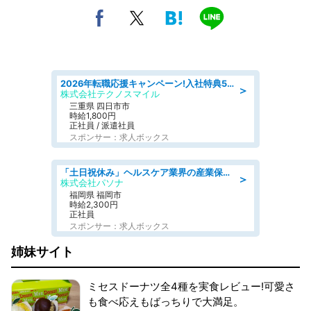
2026年転職応援キャンペーン!入社特典58万円/デンソーで働こう!自動車工場で小型部品の検査業務 denso aichi
＞
株式会社テクノスマイル
三重県 四日市市
時給1,800円
正社員 / 派遣社員
スポンサー：求人ボックス
「土日祝休み」ヘルスケア業界の産業保健師/高時給/未経験OK/要資格:保健師、正看護師
＞
株式会社パソナ
福岡県 福岡市
時給2,300円
正社員
スポンサー：求人ボックス
姉妹サイト
ミセスドーナツ全4種を実食レビュー!可愛さ
も食べ応えもばっちりで大満足。