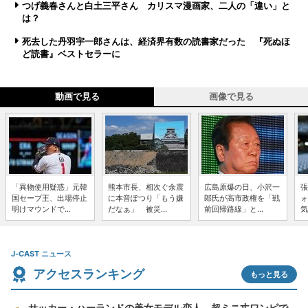
つげ義春さんと白土三平さん カリスマ漫画家、二人の「違い」と
は？
死去した丹羽宇一郎さんは、経済界有数の読書家だった 『死ぬほ
ど読書』ベストセラーに
動画で見る
画像で見る
「異物使用疑惑」元韓
熊本市長、相次ぐ余震
広島原爆の日、小沢一
張
国セーブ王、出場停止
に本音ぽつり「もう嫌
郎氏が高市政権を「戦
ォ
明けマウンドで...
だなぁ」 被災...
前回帰路線」と...
気
J-CAST ニュース
アクセスランキング
もっと見る
サッカー・ハーランドの美女モデル恋人、超ミニ丈ワンピで