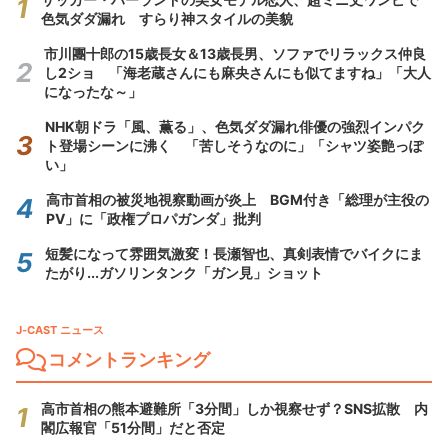
色気ダダ漏れ すらり神スタイルの美貌
市川團十郎の15歳長女＆13歳長男、ソファでリラックス仲良
し2ショ 「海老蔵さんにも麻央さんにも似てますね」「大人
になったな～」
NHK朝ドラ「風、薫る」、色気ダダ漏れ俳優の強烈インパク
ト登場シーンに沸く 「苦しそうなのに」「シャツ姿艶っぽ
い」
高市首相の被災地視察動画が炎上 BGM付き「総理が主役の
PV」に「政権プロパガンダ」批判
短髪になって雰囲気激変！長瀬智也、真剣表情でバイクにま
たがり...ガソリンタンク「ガン見」ショット
J-CAST ニュース
コメントランキング
高市首相の熊本避難所「3分間」しか視察せず？SNS拡散 内
閣広報官「51分間」だと否定