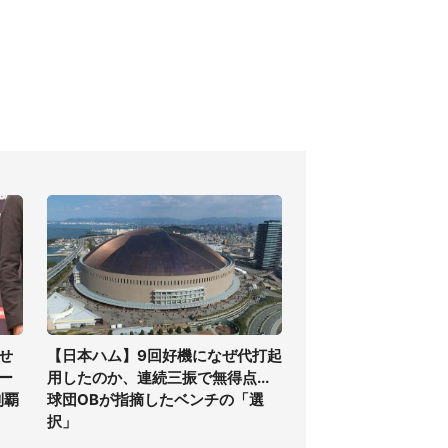
せ
【日本ハム】9回好機になぜ代打起
ー
用したのか、連続三振で無得点...
制覇
球団OBが指摘したベンチの「選
択」