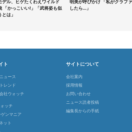
モデル、ヒゲたくわえワイルド
明美が呼びかけ 「私がクラフ
貌 「かっこいい!」「武将姿も似
したら...」
うとは」
イト
サイトについて
Tニュース
会社案内
Tトレンド
採用情報
ST会社ウォッチ
お問い合わせ
ニュース読者投稿
ウォッチ
編集長からの手紙
ーゲンマニア
ネット
る