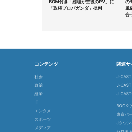
BGM付き「総理が主役のPV」に
の
「政権プロパガンダ」批判
風
合
コンテンツ
関連サ
社会
J-CAS
政治
J-CAS
経済
J-CA
IT
BOOK
エンタメ
東京バ
スポーツ
Jタウン
メディア
ゼロま