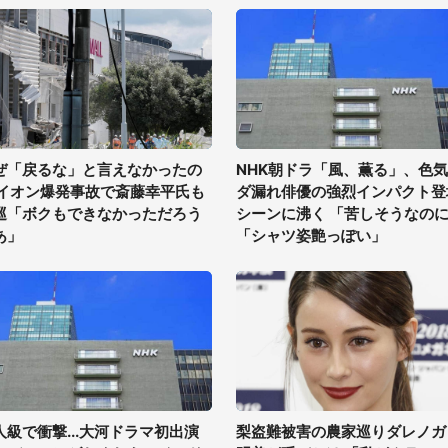
ぜ「戻るな」と言えなかったの
NHK朝ドラ「風、薫る」、色
 イオン爆発事故で斎藤幸平氏も
ダ漏れ俳優の強烈インパクト登
巡「ボクもできなかっただろう
シーンに沸く 「苦しそうなの
あ」
「シャツ姿艶っぽい」
人級で衝撃...大河ドラマ初出演
梨盗難被害の農家巡りダレノガ