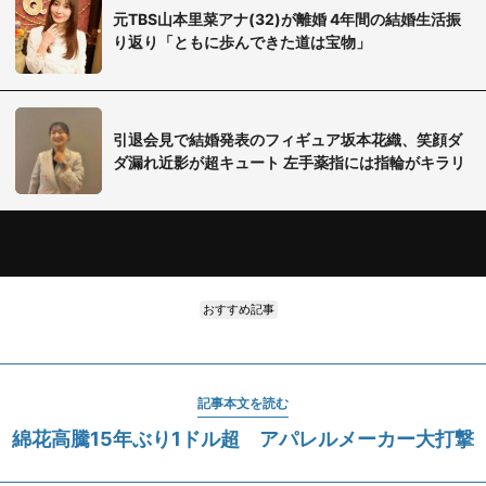
元TBS山本里菜アナ(32)が離婚 4年間の結婚生活振
り返り「ともに歩んできた道は宝物」
引退会見で結婚発表のフィギュア坂本花織、笑顔ダ
ダ漏れ近影が超キュート 左手薬指には指輪がキラリ
おすすめ記事
記事本文を読む
綿花高騰15年ぶり1ドル超 アパレルメーカー大打撃