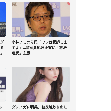
気ダ
小林よしのり氏「ワシは提訴しま
場
すよ」...皇室典範改正案に「憲法
に」
違反」主張
レ
ダレノガレ明美、被災地炊き出し