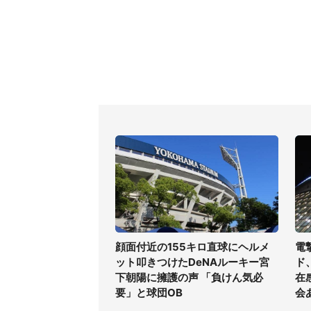
顔面付近の155キロ直球にヘルメ
電
ット叩きつけたDeNAルーキー宮
ド
下朝陽に擁護の声 「負けん気必
在
要」と球団OB
会