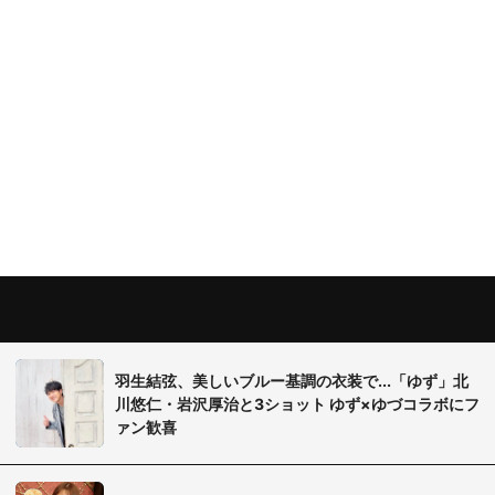
羽生結弦、美しいブルー基調の衣装で...「ゆず」北
川悠仁・岩沢厚治と3ショット ゆず×ゆづコラボにフ
ァン歓喜