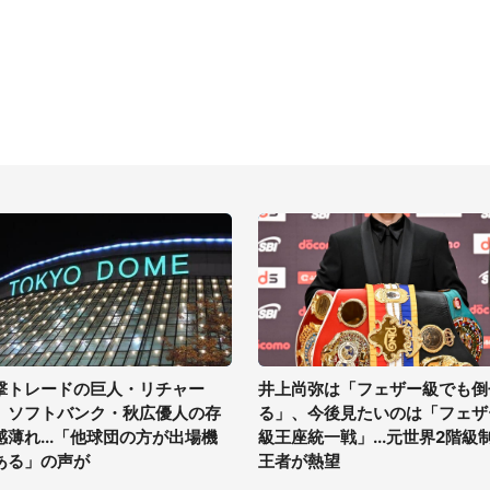
撃トレードの巨人・リチャー
井上尚弥は「フェザー級でも倒
、ソフトバンク・秋広優人の存
る」、今後見たいのは「フェザ
感薄れ...「他球団の方が出場機
級王座統一戦」...元世界2階級
ある」の声が
王者が熱望