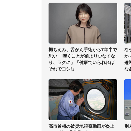
堀ちえみ、舌がん手術から7年半で
な
思い 「嘆くことが前より少なくな
か
り、ラクに」「健康でいられれば
逡
それでヨシ!」
な
高市首相の被災地視察動画が炎上
別