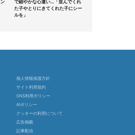
ァン
で細やかな心遣い...「並んでくれ
た子やとりにきてくれた子にシー
ルを」
個人情報保護方針
サイト利用規約
SNS利用ポリシー
AIポリシー
クッキーの利用について
広告掲載
記事配信