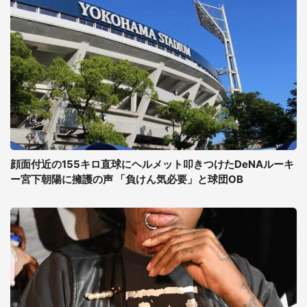
顔面付近の155キロ直球にヘルメット叩きつけたDeNAルーキ
ー宮下朝陽に擁護の声 「負けん気必要」と球団OB