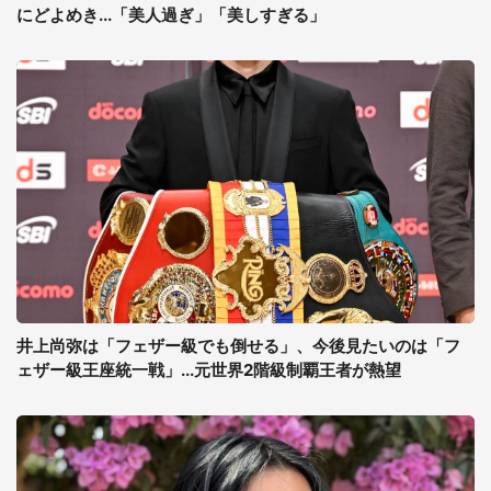
にどよめき...「美人過ぎ」「美しすぎる」
井上尚弥は「フェザー級でも倒せる」、今後見たいのは「フ
ェザー級王座統一戦」...元世界2階級制覇王者が熱望