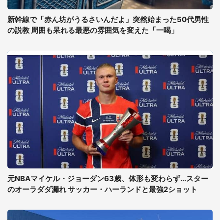
新幹線で「赤ん坊がうるさいんだよ」突然始まった50代男性
の説教 周囲も呆れる最悪の雰囲気を変えた「一喝」
元NBAマイケル・ジョーダン63歳、体形も変わらず...スター
のオーラダダ漏れ サッカー・ハーランドと最強2ショット