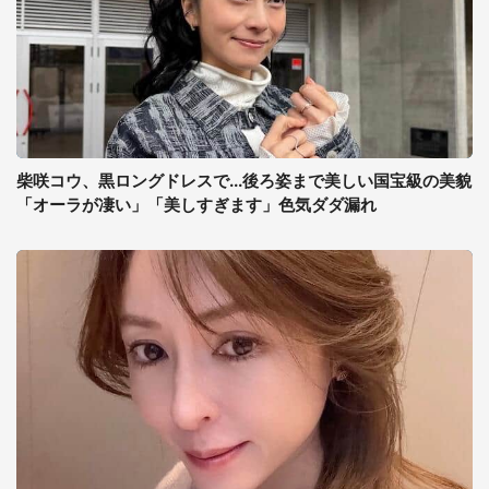
柴咲コウ、黒ロングドレスで...後ろ姿まで美しい国宝級の美貌
「オーラが凄い」「美しすぎます」色気ダダ漏れ