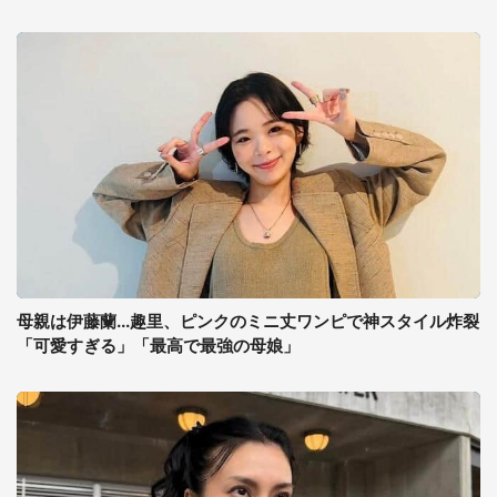
母親は伊藤蘭...趣里、ピンクのミニ丈ワンピで神スタイル炸裂
「可愛すぎる」「最高で最強の母娘」