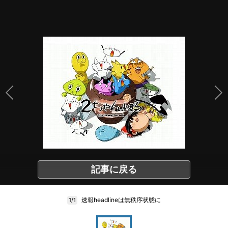
記事に戻る
速報headlineは無秩序状態に
1/1