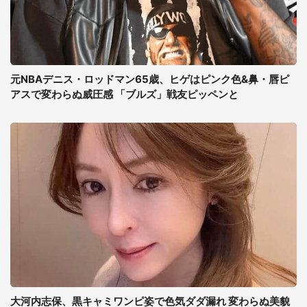
元NBAデニス・ロッドマン65歳、ヒゲはピンク色&鼻・唇ピ
アスで変わらぬ威圧感 「ブルズ」戦友ピッペンと
大河内志保、黒キャミワンピ姿で色気ダダ漏れ 変わらぬ美貌