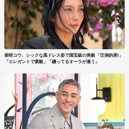
柴咲コウ、シックな黒ドレス姿で国宝級の美貌 「圧倒的美!」
「エレガントで素敵」「纏ってるオーラが違う」