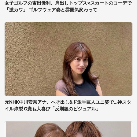
女子ゴルフの吉田優利、肩出しトップス×スカートのコーデで
「激カワ」 ゴルフウェア姿と雰囲気変わって
元NHK中川安奈アナ、へそ出し&ド派手巨人ユニ姿で...神スタ
イル炸裂 G党も大喜び「反則級のビジュアル」