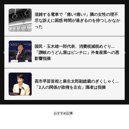
混雑する電車で「痛い!痛い!」隣の女性の理不
尽な訴えに困惑 時間が過ぎるのを待つしかなか
った
国民・玉木雄一郎代表、消費税減税めぐり...
「讃岐のうどん屋はピンチに」外食産業への悪
影響指摘
高市早苗首相と麻生太郎副総裁のぎくしゃく...
「2人の関係が政権を左右」識者は指摘
おすすめ記事