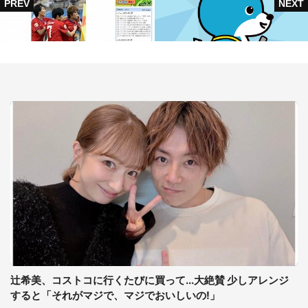
辻希美、コストコに行くたびに買って...大絶賛 少しアレンジ
すると「それがマジで、マジでおいしいの!」