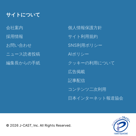
サイトについて
会社案内
個人情報保護方針
採用情報
サイト利用規約
お問い合わせ
SNS利用ポリシー
ニュース読者投稿
AIポリシー
編集長からの手紙
クッキーの利用について
広告掲載
記事配信
コンテンツ二次利用
日本インターネット報道協会
© 2026 J-CAST, Inc. All Rights Reserved.