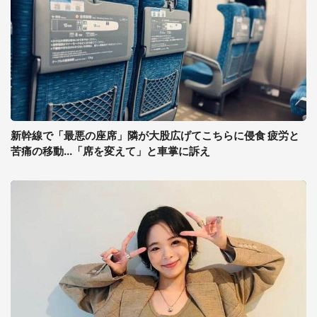
新幹線で「最悪の座席」隣が大股広げてこちらに侵食 疲労と
苦痛の移動...「席を変えて」と車掌に訴え