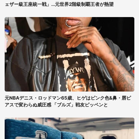
ェザー級王座統一戦」...元世界2階級制覇王者が熱望
元NBAデニス・ロッドマン65歳、ヒゲはピンク色&鼻・唇ピ
アスで変わらぬ威圧感 「ブルズ」戦友ピッペンと