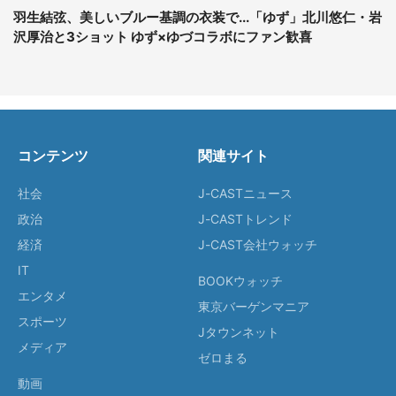
羽生結弦、美しいブルー基調の衣装で...「ゆず」北川悠仁・岩
沢厚治と3ショット ゆず×ゆづコラボにファン歓喜
コンテンツ
関連サイト
社会
J-CASTニュース
政治
J-CASTトレンド
経済
J-CAST会社ウォッチ
IT
BOOKウォッチ
エンタメ
東京バーゲンマニア
スポーツ
Jタウンネット
メディア
ゼロまる
動画