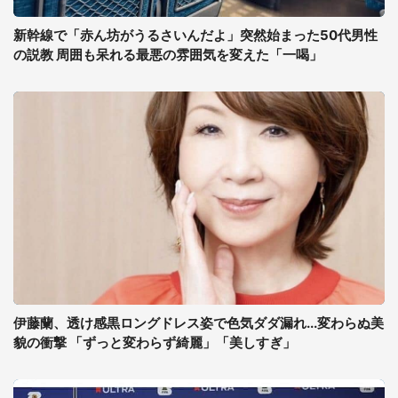
新幹線で「赤ん坊がうるさいんだよ」突然始まった50代男性
の説教 周囲も呆れる最悪の雰囲気を変えた「一喝」
伊藤蘭、透け感黒ロングドレス姿で色気ダダ漏れ...変わらぬ美
貌の衝撃 「ずっと変わらず綺麗」「美しすぎ」