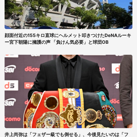
顔面付近の155キロ直球にヘルメット叩きつけたDeNAルーキ
ー宮下朝陽に擁護の声 「負けん気必要」と球団OB
井上尚弥は「フェザー級でも倒せる」、今後見たいのは「フ