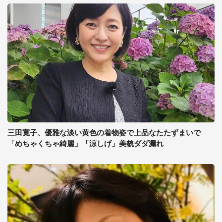
三田寛子、優雅な淡い黄色の着物姿で上品なたたずまいで
「めちゃくちゃ綺麗」「涼しげ」美貌ダダ漏れ