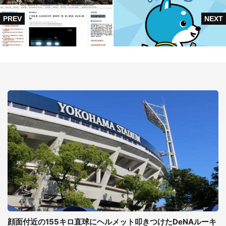
顔面付近の155キロ直球にヘルメット叩きつけたDeNAルーキ