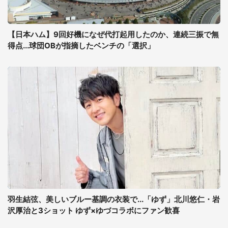
【日本ハム】9回好機になぜ代打起用したのか、連続三振で無
得点...球団OBが指摘したベンチの「選択」
羽生結弦、美しいブルー基調の衣装で...「ゆず」北川悠仁・岩
沢厚治と3ショット ゆず×ゆづコラボにファン歓喜