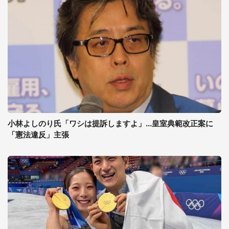
小林よしのり氏「ワシは提訴しますよ」...皇室典範改正案に
「憲法違反」主張