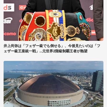
井上尚弥は「フェザー級でも倒せる」、今後見たいのは「フ
ェザー級王座統一戦」...元世界2階級制覇王者が熱望