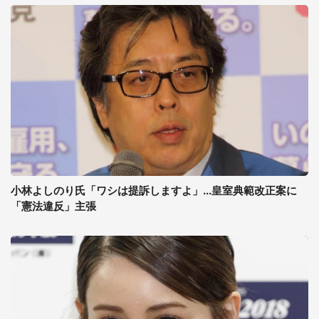
小林よしのり氏「ワシは提訴しますよ」...皇室典範改正案に
「憲法違反」主張