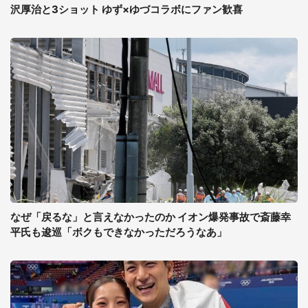
沢厚治と3ショット ゆず×ゆづコラボにファン歓喜
なぜ「戻るな」と言えなかったのか イオン爆発事故で斎藤幸
平氏も逡巡「ボクもできなかっただろうなあ」