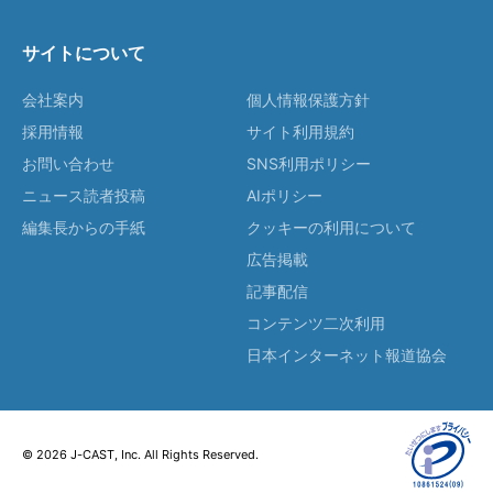
サイトについて
会社案内
個人情報保護方針
採用情報
サイト利用規約
お問い合わせ
SNS利用ポリシー
ニュース読者投稿
AIポリシー
編集長からの手紙
クッキーの利用について
広告掲載
記事配信
コンテンツ二次利用
日本インターネット報道協会
© 2026 J-CAST, Inc. All Rights Reserved.