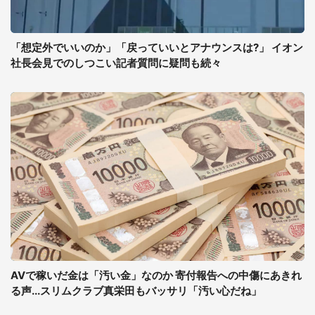
「想定外でいいのか」「戻っていいとアナウンスは?」 イオン
社長会見でのしつこい記者質問に疑問も続々
AVで稼いだ金は「汚い金」なのか 寄付報告への中傷にあきれ
る声...スリムクラブ真栄田もバッサリ「汚い心だね」