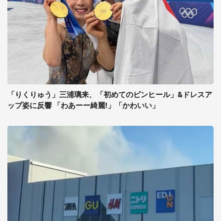
「りくりゅう」三浦璃来、「初めてのピンヒール」&ドレスア
ップ姿に反響 「わあーー綺麗!」「かわいい」