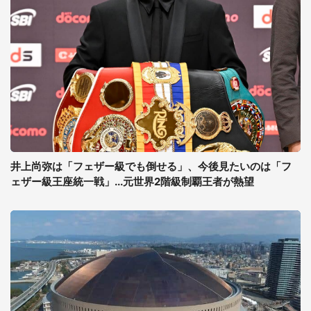
井上尚弥は「フェザー級でも倒せる」、今後見たいのは「フ
ェザー級王座統一戦」...元世界2階級制覇王者が熱望