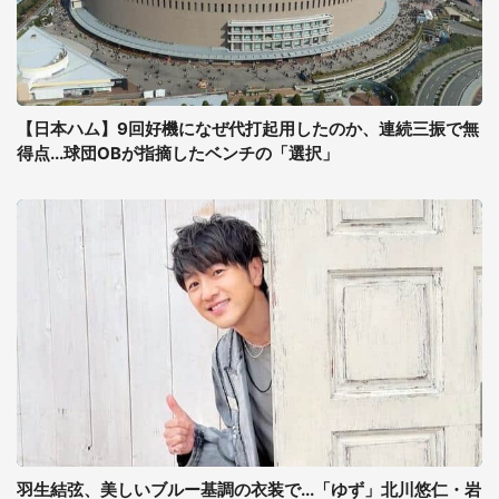
【日本ハム】9回好機になぜ代打起用したのか、連続三振で無
得点...球団OBが指摘したベンチの「選択」
羽生結弦、美しいブルー基調の衣装で...「ゆず」北川悠仁・岩