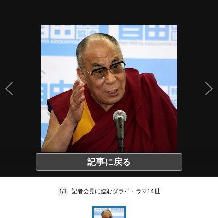
記事に戻る
記者会見に臨むダライ・ラマ14世
1/1