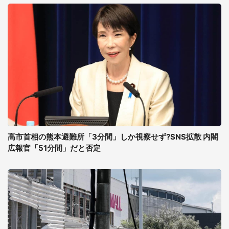
高市首相の熊本避難所「3分間」しか視察せず?SNS拡散 内閣
広報官「51分間」だと否定