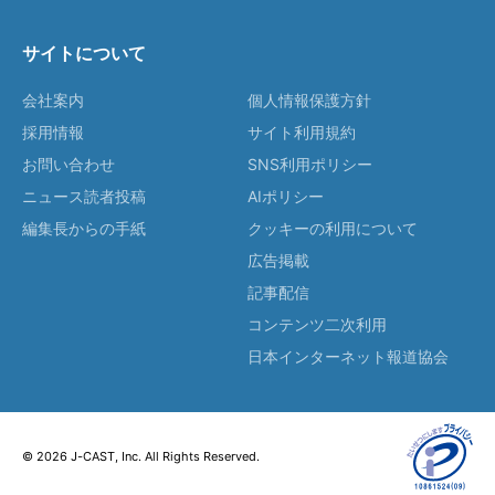
サイトについて
会社案内
個人情報保護方針
採用情報
サイト利用規約
お問い合わせ
SNS利用ポリシー
ニュース読者投稿
AIポリシー
編集長からの手紙
クッキーの利用について
広告掲載
記事配信
コンテンツ二次利用
日本インターネット報道協会
© 2026 J-CAST, Inc. All Rights Reserved.