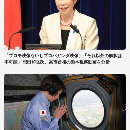
「プロモ映像ないしプロパガンダ映像」「それ以外の解釈は
不可能」 想田和弘氏、高市首相の熊本視察動画を分析