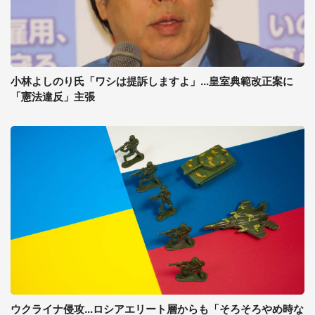
小林よしのり氏「ワシは提訴しますよ」...皇室典範改正案に
「憲法違反」主張
ウクライナ侵攻...ロシアエリート層からも「そろそろやめ時な