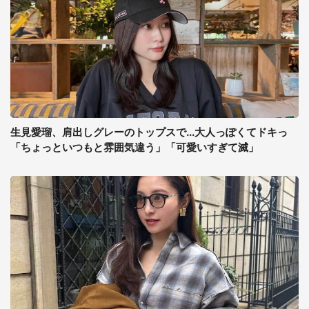
生見愛瑠、肩出しグレーのトップスで...大人っぽくてドキっ
「ちょっといつもと雰囲気違う」「可愛いすぎて滅」