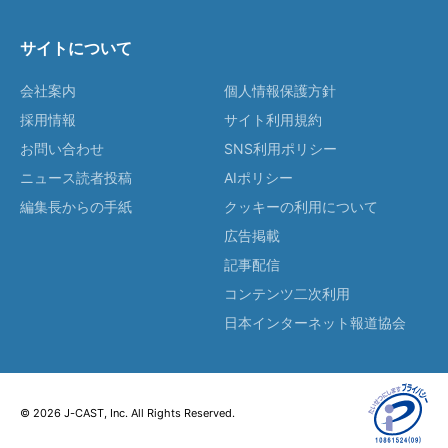
サイトについて
会社案内
個人情報保護方針
採用情報
サイト利用規約
お問い合わせ
SNS利用ポリシー
ニュース読者投稿
AIポリシー
編集長からの手紙
クッキーの利用について
広告掲載
記事配信
コンテンツ二次利用
日本インターネット報道協会
© 2026 J-CAST, Inc. All Rights Reserved.