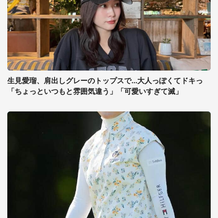
生見愛瑠、肩出しグレーのトップスで...大人っぽくてドキっ
「ちょっといつもと雰囲気違う」「可愛いすぎて滅」