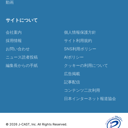
動画
サイトについて
会社案内
個人情報保護方針
採用情報
サイト利用規約
お問い合わせ
SNS利用ポリシー
ニュース読者投稿
AIポリシー
編集長からの手紙
クッキーの利用について
広告掲載
記事配信
コンテンツ二次利用
日本インターネット報道協会
© 2026 J-CAST, Inc. All Rights Reserved.