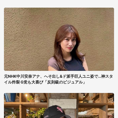
元NHK中川安奈アナ、へそ出し&ド派手巨人ユニ姿で...神スタ
イル炸裂 G党も大喜び「反則級のビジュアル」