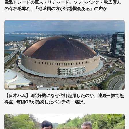
電撃トレードの巨人・リチャード、ソフトバンク・秋広優人
の存在感薄れ...「他球団の方が出場機会ある」の声が
【日本ハム】9回好機になぜ代打起用したのか、連続三振で無
得点...球団OBが指摘したベンチの「選択」