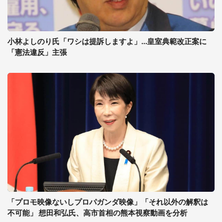
小林よしのり氏「ワシは提訴しますよ」...皇室典範改正案に
「憲法違反」主張
「プロモ映像ないしプロパガンダ映像」「それ以外の解釈は
不可能」 想田和弘氏、高市首相の熊本視察動画を分析