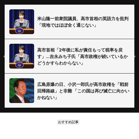
米山隆一前衆院議員、高市首相の英語力を批判
「現地ではほぼ全く通じない」
高市首相「2年後に私が責任もって税率を戻
す」...吉永みち子氏「高市政権が続いているか
どうかすらわからない」
広島原爆の日、小沢一郎氏が高市政権を「戦前
回帰路線」と非難 「この国は再び滅亡に向かい
かねない」
おすすめ記事