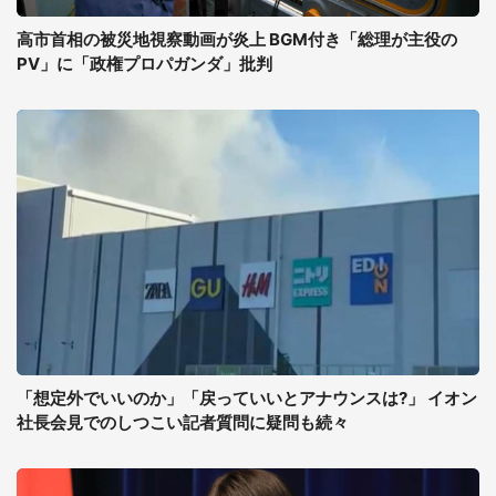
高市首相の被災地視察動画が炎上 BGM付き「総理が主役の
PV」に「政権プロパガンダ」批判
「想定外でいいのか」「戻っていいとアナウンスは?」 イオン
社長会見でのしつこい記者質問に疑問も続々