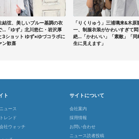
生結弦、美しいブルー基調の衣
「りくりゅう」三浦璃来&木原
で...「ゆず」北川悠仁・岩沢厚
一、制服衣装がかわいすぎて悶
と3ショット ゆず×ゆづコラボに
絶...「かわいい」「素敵」「同
ァン歓喜
生に見えます」
イト
サイトについて
Tニュース
会社案内
Tトレンド
採用情報
ST会社ウォッチ
お問い合わせ
ニュース読者投稿