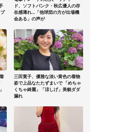
手
ド、ソフトバンク・秋広優人の存
ップ
在感薄れ...「他球団の方が出場機
会ある」の声が
着
三田寛子、優雅な淡い黄色の着物
ぎ
姿で上品なたたずまいで 「めちゃ
」
くちゃ綺麗」「涼しげ」美貌ダダ
漏れ