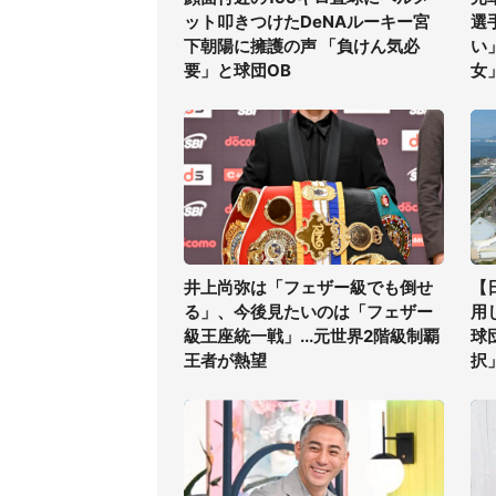
ット叩きつけたDeNAルーキー宮
選
下朝陽に擁護の声 「負けん気必
い
要」と球団OB
女
井上尚弥は「フェザー級でも倒せ
【
る」、今後見たいのは「フェザー
用
級王座統一戦」...元世界2階級制覇
球
王者が熱望
択