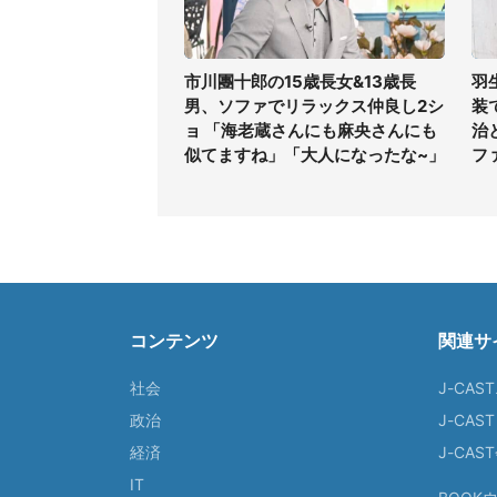
市川團十郎の15歳長女&13歳長
羽
男、ソファでリラックス仲良し2シ
装
ョ 「海老蔵さんにも麻央さんにも
治
似てますね」「大人になったな~」
フ
コンテンツ
関連サ
社会
J-CAS
政治
J-CAS
経済
J-CA
IT