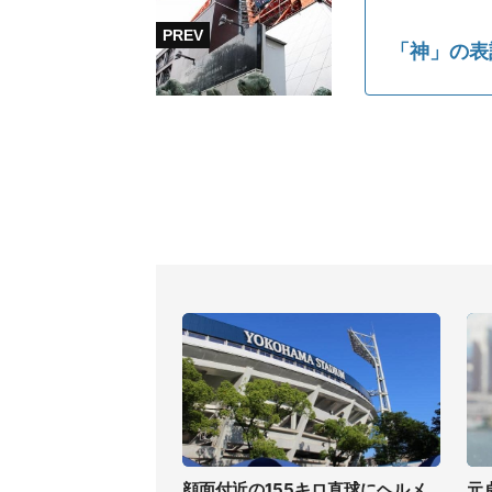
「神」の表
顔面付近の155キロ直球にヘルメ
元