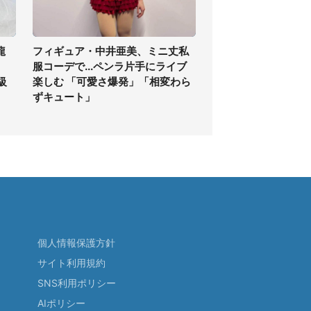
龍
フィギュア・中井亜美、ミニ丈私
服コーデで...ペンラ片手にライブ
級
楽しむ 「可愛さ爆発」「相変わら
ずキュート」
個人情報保護方針
サイト利用規約
SNS利用ポリシー
AIポリシー