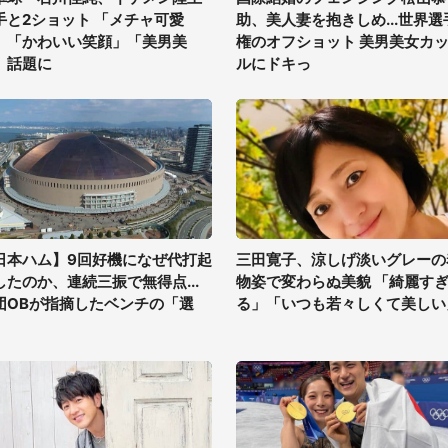
手と2ショット 「メチャ可愛
助、美人妻を抱きしめ...世界選
」「かわいい笑顔」「美男美
権のオフショット 美男美女カ
」話題に
ルにドキっ
日本ハム】9回好機になぜ代打起
三田寛子、涼しげ淡いグレーの
したのか、連続三振で無得点...
物姿で変わらぬ美貌 「綺麗す
団OBが指摘したベンチの「選
る」「いつも若々しくて美しい
」